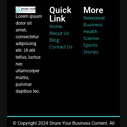
Quick
More
Link
Lorem ipsum
Newsbeat
dolor sit
Business
Home
amet,
Health
About Us
consectetur
Science
Blog
adipiscing
Sports
Contact Us
elit. Ut elit
Stories
tellus, luctus
nec
ullamcorper
mattis,
pulvinar
dapibus leo.
© Copyright 2024 Share Your Business Content. All