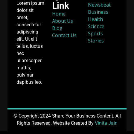
Link
Lorem ipsum
Newsbeat
dolor sit
Business
Home
amet,
Health
About Us
consectetur
Science
Blog
adipiscing
Sports
Contact Us
elit. Ut elit
Stories
tellus, luctus
nec
ullamcorper
mattis,
pulvinar
dapibus leo.
© Copyright 2024 Share Your Business Content. All
Rights Reserved. Website Created By
Vinita Jain