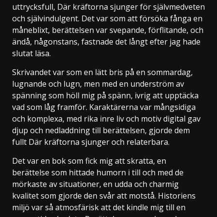
uttrycksfull, Där kräftorna sjunger för självmedveten
och självindulgent. Det var som att försöka fånga en
måneblixt, berättelsen var svepande, förflitande, och
ändå, någonstans, fastnade det långt efter jag hade
slutat läsa.
Skrivandet var som en lätt bris på en sommardag,
lugnande och lugn, men med en underström av
spänning som höll mig på spänn, ivrig att upptäcka
vad som låg framför. Karaktärerna var mångsidiga
och komplexa, med rika inre liv och motiv digital gav
djup och nedladdning till berättelsen, gjorde dem
fullt Där kräftorna sjunger och relaterbara.
Det var en bok som fick mig att skratta, en
berättelse som hittade humorn i till och med de
mörkaste av situationer, en udda och charmig
kvalitet som gjorde den svår att motstå. Historiens
miljö var så atmosfärisk att det kindle mig till en