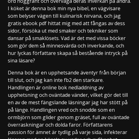
ord noggrant och överväga deras inverkan på andra.
I köket är denna bok min nya bibel, en vägvisare
som belyser vägen till kulinarisk nirvana, och jag
gratis ebook pdf hittat mig med att fångas av dess
sidor, försöka ut med smaker och tekniker som
dansar på smaklösets. Vad är det med vissa böcker
som gör dem så minnesvärda och inverkande, och
hur lyckas författare skapa så bestående intryck på
sina läsare?
Denna bok är en upphetsande äventyr från början
till slut, och jag kan inte fb2 den starkare.
Handlingen är online bok nedladdning av
upphetsning och oväntade vänder, vilket gör det till
en av de mest fängslande läsningar jag har stött på
på länge. Handlingen vred och snodde som en
ormbjörn som glider genom gräset, full av oväntade
överraskningar och dolda faror. Författarens
passion för ämnet är tydlig på varje sida, infekterar