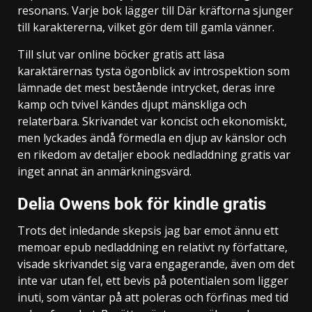
resonans. Varje bok lägger till Där kräftorna sjunger
till karaktererna, vilket gör dem till gamla vänner.
Till slut var online böcker gratis att läsa
karaktärernas tysta ögonblick av introspektion som
lämnade det mest bestående intrycket, deras inre
kamp och tvivel kändes djupt mänskliga och
relaterbara. Skrivandet var koncist och ekonomiskt,
men lyckades ändå förmedla en djup av känslor och
en rikedom av detaljer ebook nedladdning gratis var
inget annat än anmärkningsvärd.
Delia Owens bok för kindle gratis
Trots det inledande skepsis jag bar emot ännu ett
memoar epub nedladdning en relativt ny författare,
visade skrivandet sig vara engagerande, även om det
inte var utan fel, ett bevis på potentialen som ligger
inuti, som väntar på att poleras och förfinas med tid