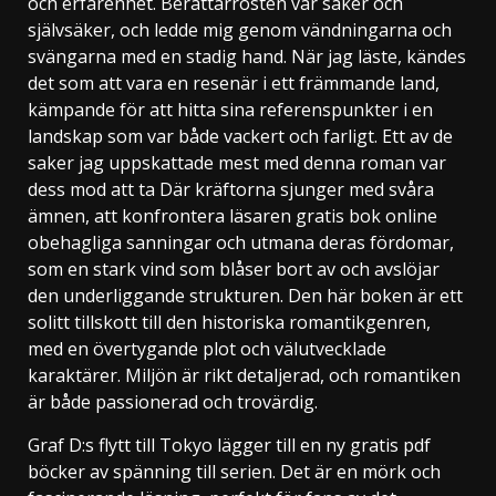
och erfarenhet. Berättarrösten var säker och
självsäker, och ledde mig genom vändningarna och
svängarna med en stadig hand. När jag läste, kändes
det som att vara en resenär i ett främmande land,
kämpande för att hitta sina referenspunkter i en
landskap som var både vackert och farligt. Ett av de
saker jag uppskattade mest med denna roman var
dess mod att ta Där kräftorna sjunger med svåra
ämnen, att konfrontera läsaren gratis bok online
obehagliga sanningar och utmana deras fördomar,
som en stark vind som blåser bort av och avslöjar
den underliggande strukturen. Den här boken är ett
solitt tillskott till den historiska romantikgenren,
med en övertygande plot och välutvecklade
karaktärer. Miljön är rikt detaljerad, och romantiken
är både passionerad och trovärdig.
Graf D:s flytt till Tokyo lägger till en ny gratis pdf
böcker av spänning till serien. Det är en mörk och