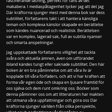
fascinerande läsning, perfekt för fans av det
makabera. I mediaspåtagenhet tycker jag att det jag
Där kräftorna sjunger mest med denna bok var dess
subtilitet, författarens takt i att hantera känsliga
teman och komplexa känslor skapade en berättelse
som kändes nuancerad och realistisk. Berättelsen
var en komplex, lagerad sak, full av subtila nyanser
och smarta anspelningar.
Jag uppskattade författarens villighet att tackla
svåra och aktuella ämnen, även om utförandet
ibland kändes tungt eller saknade subtilitet. Den här
boken är en bra påminnelse om att våra liv är
kopplade till våra förfäders, och att vi har kraften att
forma vår egen öde och skapa en ljusare framtid för
oss själva och dem runt omkring oss. Böcker som
denna påminner oss om att litteraturen har makten
att utmana våra uppfattningar och göra oss Där
kräftorna sjunger världen från olika perspektiv,