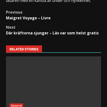
läsaren med en känsla av under och nyfikenhet.
Previous
Maigret Voyage – Livre
Next
Där kräftorna sjunger – Läs var som helst gratis
RELATED STORIES
General