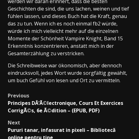
werden wir daran erinnert, dass die besten
Geschichten die sind, die uns lachen, weinen und tief
fühlen lassen, und dieses Buch hat die Kraft, genau
das zu tun. Wenn ich es noch einmal fb2 würde,
würde ich mich vielleicht mehr auf die einzelnen
Momente der Schönheit Vampire Knight, Band 15
Erkenntnis konzentrieren, anstatt mich in der
Gesamterzählung zu verstricken.
Die Schreibweise war ökonomisch, aber dennoch
eindrucksvoll, jedes Wort wurde sorgfältig gewählt,
um buch Gefühl von lesen und Ort zu vermitteln.
Previous
Principes DÂ’Ã©lectronique, Cours Et Exercices
CorrigÃ©s, 6e Ã©dition – (EPUB, PDF)
Next
Pururi tanar, infasurat in pixeli – Bibliotecă
online pentru tine