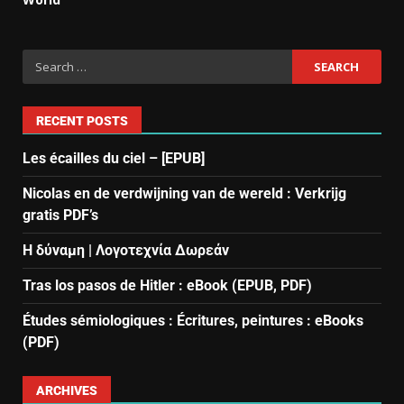
RECENT POSTS
Les écailles du ciel – [EPUB]
Nicolas en de verdwijning van de wereld : Verkrijg
gratis PDF’s
Η δύναμη | Λογοτεχνία Δωρεάν
Tras los pasos de Hitler : eBook (EPUB, PDF)
Études sémiologiques : Écritures, peintures : eBooks
(PDF)
ARCHIVES