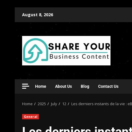
August 8, 2026
Home
About Us
Blog
Contact Us
Home
2025
July
12
Les derniers instants de la vie : 
General
Les derniers instant