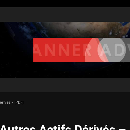
érivés – [PDF]
 Autres Actifs Dérivés –