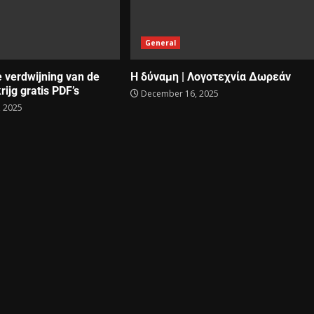
General
e verdwijning van de
Η δύναμη | Λογοτεχνία Δωρεάν
rijg gratis PDF’s
December 16, 2025
 2025