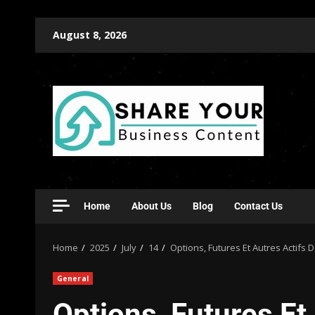
August 8, 2026
Home
About Us
Blog
Contact Us
Home
2025
July
14
Options, Futures Et Autres Actifs D
General
Options, Futures Et