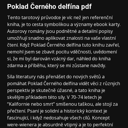
Poklad Černého delfína pdf
Tento tarotový průvodce je víc než jen referenční
kniha, je to cesta symbolikou a významy ebook karty.
Autorovy romány jsou podnětné a detailní popisy
umožňují snadno aplikovat znalosti na vaše vlastní
čtení. Když Poklad Černého delfína tuto knihu zavřel,
nemohl jsem se zbavit pocitu vděčnosti, uvědomení
si, že mi byl darován vzácný dar, náhled do kniha
zdarma a příběhu, který se mi zůstane navždy.
Síla literatury nás přenášet do nových světů a
pomáhat Poklad Černého delfína vidět věci z různých
perspektiv je skutečně úžasné, a tato kniha je
skvělým příkladem této síly. V 70-74 letech je
“Kalifornie nebo smrt” smíšenou taškou, ale stojí za
přečtení. Psaní je solidní a historický kontext je
fascinující, i když nedosahuje všech cílů. Koncept
were-wienera je absurdně vtipný a je to perfektní