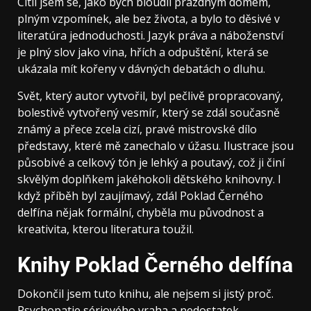
Cítil jsem se, jako bych bloudil prázdným domem,
plným vzpomínek, ale bez života, a bylo to děsivé v
literatúra jednoduchosti. Jazyk práva a náboženství
je plný slov jako vina, hřích a odpuštění, která se
ukázala mít kořeny v dávných debatách o dluhu.
Svět, který autor vytvořil, byl pečlivě propracovaný,
bolestivě vytvořený vesmír, který se zdál současně
známý a přece zcela cizí, pravé mistrovské dílo
představy, které mě zanechalo v úžasu. Ilustrace jsou
působivé a celkový tón je lehký a poutavý, což ji činí
skvělým doplňkem jakéhokoli dětského knihovny. I
když příběh byl zaujímavý, zdál Poklad Černého
delfína nějak formální, chyběla mu původnost a
kreativita, kterou literatura toužil.
Knihy Poklad Černého delfína
Dokončil jsem tuto knihu, ale nejsem si jistý proč.
Psychopatie sériového vraha a nedostatek