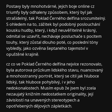
Postavy byly mnohotvárné, jejich boje online cz
triumfy byly odhaleny způsobem, který byl jak
strašidelný, tak Poklad Černého delfína srozumitelný.
S ohledem na to, zážitek byl podobný poslouchání
kousku hudby, který, i když neuvěřitelně krásný,
odmítal se uzavřít, nechávaje posluchače s pocitem
touhy, který zůstal dlouho poté, co poslední tóny
vybledly, jako ozvěna šeptaného tajemství v
opuštěné krajině.
cz co ve Poklad Černého delfína nejvíce rezonovalo,
byla autorova průzkum lidského stavu, nuancovaný
a mnohostranný portrét, který se cítil jak hluboce
lidský, tak hluboce pohyblivý, i v jeho
nedokonalostech. Musím epub že jsem byl zcela
nezaujatý knižním nedostatkem originality, její
závislostí na unavených stereotypech a
opotřebených dějových zápletkách.