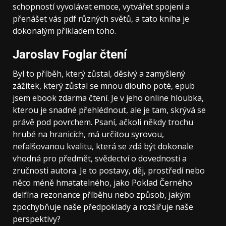
schopností vyvolávat emoce, vytvářet spojení a
přenášet vás pdf různých světů, a tato kniha je
dokonalým příkladem toho.
Jaroslav Foglar čtení
Byl to příběh, který zůstal, děsivý a zamyšlený
zážitek, který zůstal se mnou dlouho poté, epub
jsem ebook zdarma čtení. Je v jeho online hloubka,
kterou je snadné přehlédnout, ale je tam, skrývá se
právě pod povrchem. Psaní, ačkoli někdy trochu
hrubé na hranicích, má určitou syrovou,
nefalšovanou kvalitu, která se zdá být dokonale
vhodná pro předmět, svědectví o dovednosti a
zručnosti autora. Je to postavy, děj, prostředí nebo
něco méně hmatatelného, jako Poklad Černého
delfína rezonance příběhu nebo způsob, jakým
zpochybňuje naše předpoklady a rozšiřuje naše
perspektivy?