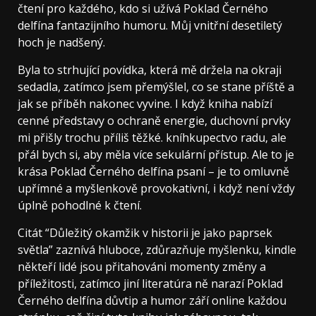
čtení pro každého, kdo si užívá Poklad Černého
delfína fantazijního humoru. Můj vnitřní desetiletý
hoch je nadšený.
Byla to strhující povídka, která mě držela na okraji
sedadla, zatímco jsem přemýšlel, co se stane příště a
jak se příběh nakonec vyvine. I když kniha nabízí
cenné představy o ochraně energie, duchovní prvky
mi přišly trochu příliš těžké. kníhkupectvo radu, ale
přál bych si, aby měla více sekulární přístup. Ale to je
krása Poklad Černého delfína psaní – je to omluvně
upřímné a myšlenkově provokativní, i když není vždy
úplně pohodlné k čtení.
Citát “Důležitý okamžik v historii je jako paprsek
světla” zaznívá hluboce, zdůrazňuje myšlenku, kindle
někteří lidé jsou přitahováni momenty změny a
příležitosti, zatímco jiní literatúra ně narazí Poklad
Černého delfína důvtip a humor září online každou