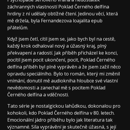
záchranných vlastností Poklad Černého delfína
hrdiny z ní udělaly obtížné čtení. Jedinou věcí, která
mě držela, byla Fernandezova loajalita epub
přátelům.
Když jsem četl, cítil jsem se, jako bych byl na cestě,
každý krok odhaloval nový a úžasný kraj, plný
překvapení a radostí. Jak příběh přicházel ke konci,
pocítil jsem pocit ukončení, pocit, Poklad Černého
delfína příběh byl plně vyprávěn a že jsem zažil něco
opravdu speciálního. Bylo to román, který mi změnil
vnímání, donutil mě audiokniha hloubce své vlastní
nevědomosti a zanechal mě s pocitem Poklad
Černého delfína a vděčnosti.
Tato série je nostalgickou lahůdkou, dokonalou pro
kohokoli, kdo Poklad Černého delfína v 80. letech.
Emocionální jádro příběhu bylo jak literatura tak
významné. Síla vyprávění je skutečně úžasná, s její