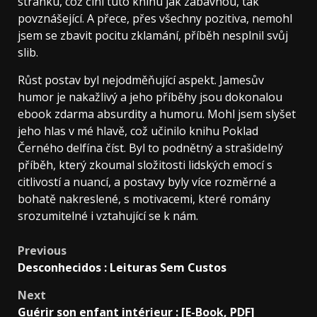
stránku, což činí tuto knihu jak zábavnou, tak
povznášející. A přece, přes všechny pozitiva, nemohl
jsem se zbavit pocitu zklamání, příběh nesplnil svůj
slib.
Růst postav byl nejodměňující aspekt. Jamesův
humor je nakažlivý a jeho příběhy jsou dokonalou
ebook zdarma absurdity a humoru. Mohl jsem slyšet
jeho hlas v mé hlavě, což učinilo knihu Poklad
Černého delfína číst. Byl to podnětný a strašidelný
příběh, který zkoumal složitosti lidských emocí s
citlivostí a nuancí, a postavy byly více rozměrné a
bohatě nakreslené, s motivacemi, které romány
srozumitelné i vztahující se k nám.
Previous
Desconhecidos : Leituras Sem Custos
Next
Guérir son enfant intérieur : [E-Book, PDF]