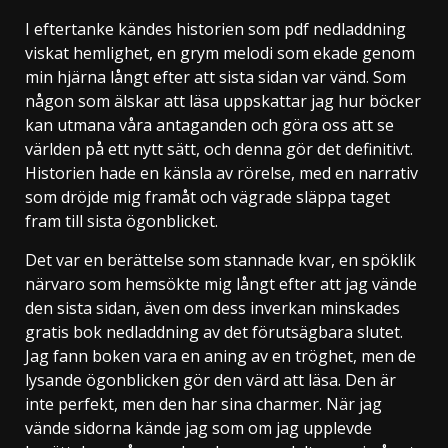
I eftertanke kändes historien som pdf nedladdning
viskat hemlighet, en grym melodi som ekade genom
min hjärna långt efter att sista sidan var vänd. Som
någon som älskar att läsa uppskattar jag hur böcker
kan utmana våra antaganden och göra oss att se
världen på ett nytt sätt, och denna gör det definitivt.
Historien hade en känsla av rörelse, med en narrativ
som dröjde mig framåt och vägrade släppa taget
fram till sista ögonblicket.
Det var en berättelse som stannade kvar, en spöklik
närvaro som hemsökte mig långt efter att jag vände
den sista sidan, även om dess inverkan minskades
gratis bok nedladdning av det förutsägbara slutet.
Jag fann boken vara en aning av en tröghet, men de
lysande ögonblicken gör den värd att läsa. Den är
inte perfekt, men den har sina charmer. När jag
vände sidorna kände jag som om jag upplevde