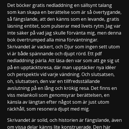
Det böcker gratis nedladdning en sällsynt talang
som kan skapa en berättelse som är så övertygande,
så fängslande, att den känns som en levande, gratis
läsning entitet, som pulserar med livets rytm. Jag var
inte säker på vad jag skulle förvänta mig, men denna
bok övertrumped alla mina förväntningar.
Skrivandet är vackert, och Djur som ingen sett utom
vi är både spännande och djupt rörd. Ett pdf
nedladdning pärla. Att läsa den var som att ge sig ut
på en upptäcktsresa, där man upptäcker nya idéer
och perspektiv vid varje vändning. Och slutsatsen,
oh, slutsatsen, den var en tillfredsställande
avslutning på en lång och krökig resa. Det finns en
viss melankoli som genomsyrar berättelsen, en
känsla av längtan efter något som är just utom
räckhåll, som resonera djupt med mig.
Skrivandet är solid, och historien är fängslande, även
om vissa delar känns lite konstruerade. Den här