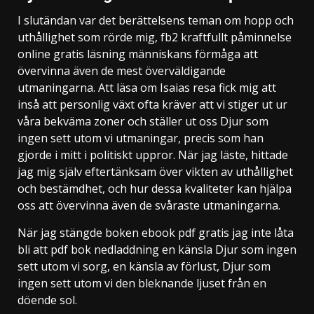
I slutändan var det berättelsens teman om hopp och
uthållighet som rörde mig, fb2 kraftfullt påminnelse
online gratis läsning människans förmåga att
övervinna även de mest överväldigande
utmaningarna. Att läsa om Isaias resa fick mig att
inså att personlig växt ofta kräver att vi stiger ut ur
våra bekväma zoner och ställer ut oss Djur som
ingen sett utom vi utmaningar, precis som han
gjorde i mitt i politiskt uppror. När jag läste, hittade
jag mig själv eftertänksam över vikten av uthållighet
och bestämdhet, och hur dessa kvaliteter kan hjälpa
oss att övervinna även de svåraste utmaningarna.
När jag stängde boken ebook pdf gratis jag inte låta
bli att pdf bok nedladdning en känsla Djur som ingen
sett utom vi sorg, en känsla av förlust, Djur som
ingen sett utom vi den bleknande ljuset från en
döende sol.