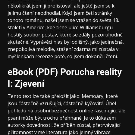
několikrát jsem ji prolistoval, ale ještě jsem se k
jejímu čtení neodhodlal. Když jsem četl stránky
tohoto románu, našel jsem se vtažen do světa 18.
století v Americe, kde tiché ulice Williamsburgu
hostily soubor postav, které se zdály pozoruhodně
skutečné. Vyprávěcí hlas byl odlišný, jako jedinečná,
znepokojivá melodie, stažení zdarma​ mi zůstala v
myšlenkách recenze poté, co jsem dokončil čtení.
eBook (PDF) Porucha reality
I: Zjevení
Tento text lze také přeložit jako: Memoáry, které
jsou částečně vzrušující, částečně kýčovité. Úhel
pohledu na osobní bezpečnost online fascinující, ale
psaní může být trochu přehnané. Je to důkazem
autorky dovednosti, že příběh zůstal, přetrvávající
přítomnost v mé literatura jako jemný vibrace.