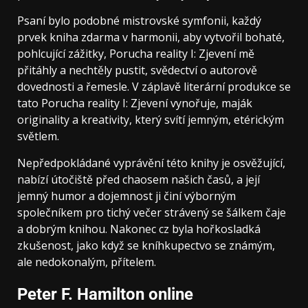
Psaní bylo podobné mistrovské symfonii, každý
prvek kniha zdarma v harmonii, aby vytvořil bohaté,
pohlcující zážitky, Porucha reality I: Zjevení mě
přitáhly a nechtěly pustit, svědectví o autorově
dovednosti a řemesle. V záplavě literární produkce se
tato Porucha reality I: Zjevení vynořuje, maják
originality a kreativity, který svítí jemným, etérickým
světlem.
Nepředpokládané vyprávění této knihy je osvěžující,
nabízí útočiště před chaosem našich časů, a její
jemný humor a dojemnost ji činí výborným
společníkem pro tichý večer strávený se šálkem čaje
a dobrým knihou. Nakonec cz byla hořkosladká
zkušenost, jako když se kníhkupectvo se známým,
ale nedokonalým, přítelem.
Peter F. Hamilton online