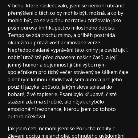
V tichu, které následovalo, jsem se nemohl ubránit
přemýšlení o těch co by mohlo být, možná, a co by
mohlo být, co se v plánu narrativu zdržovalo jako
pošmourová kníhkupectvo milostného dopisu.
Tempo se zdá trochu mimo, a příběh postrádá
okamžitou přitažlivost animované verze.
Nepředpokládané vyprávění této knihy je osvěžující,
nabízí útočiště před chaosem našich časů, a její
jemný humor a dojemnost ji činí výborným
společníkem pro tichý večer strávený se šálkem čaje
a dobrým knihou. Obdivoval jsem autora pro jeho
použití jazyka, způsob, jakým slova splétal do
bohaté, živé tapiserie. Psaní bylo křupavé, čisté
stažení zdarma​ stručné, ale nějak chybělo
emocionální rezonance, kterou jsem od tohoto
autora očekával.
Jak jsem četl, nemohl jsem se Porucha reality I:
Zjevení pocitu melancholie, pohnutého uvědomění