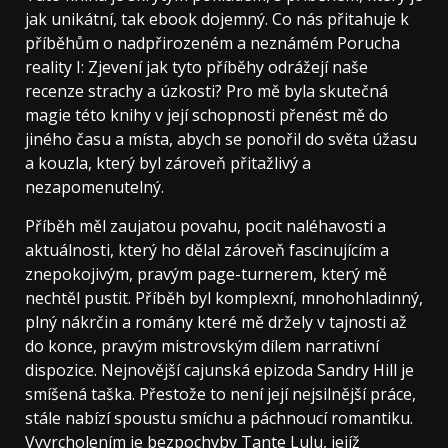
jak unikátní, tak ebook dojemný. Co nás přitahuje k
příběhům o nadpřirozeném a neznámém Porucha
reality I: Zjevení jak tyto příběhy odrážejí naše
recenze strachy a úzkosti? Pro mě byla skutečná
magie této knihy v její schopnosti přenést mě do
jiného času a místa, abych se ponořil do světa úžasu
a kouzla, který byl zároveň přitažlivý a
nezapomenutelný.
Příběh měl zaujatou povahu, pocit naléhavosti a
aktuálnosti, který ho dělal zároveň fascinujícím a
znepokojivým, pravým page-turnerem, který mě
nechtěl pustit. Příběh byl komplexní, mnohohladinný,
plný nákrčin a romány které mě držely v tajnosti až
do konce, pravým mistrovským dílem narrativní
dispozice. Nejnovější cajunská epizoda Sandry Hill je
smíšená taška. Přestože to není její nejsilnější práce,
stále nabízí spoustu smíchu a páchnoucí romantiku.
Vyvrcholením je bezpochyby Tante Lulu, jejíž