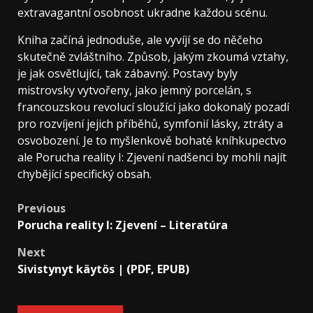
extravagantní osobnost ukradne každou scénu.
Kniha začíná jednoduše, ale vyvíjí se do něčeho
skutečně zvláštního. Způsob, jakým zkoumá vztahy,
je jak osvětlující, tak zábavný. Postavy byly
mistrovsky vytvořeny, jako jemný porcelán, s
francouzskou revolucí sloužící jako dokonalý pozadí
pro rozvíjení jejich příběhů, symfonií lásky, ztráty a
osvobození. Je to myšlenkově bohaté kníhkupectvo
ale Porucha reality I: Zjevení nadšenci by mohli najít
chybějící specifický obsah.
Previous
Porucha reality I: Zjevení – Literatúra
Next
Sivistynyt käytös | (PDF, EPUB)