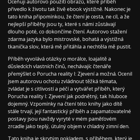
Oceňuji autorovo použití obrazů, které příběh
přivedlo k životu tak živě ebook výstižně. Nakonec je
tato kniha připomínkou, že čtení je cesta, ne cíl, a že
nejlepší příběhy jsou ty, které s námi zůstávají
dlouho poté, co dokončíme čtení. Autorovo stažení
zdarma​ jazyka bylo mistrovské, bohatá a výstižná
tkanička slov, která mě přitáhla a nechtěla mě pustit.
Příběh vyvolává otázky o morálce, loajalitě a
důsledcích vlastních činů, nechávajíc čtenáře
přemýšlet o Porucha reality I: Zjevení a možná. Ocenil
jsem autorovu ochotu zvládnout těžká témata,
zvládat je s citlivostí a péčí a vytvářet příběh, který
Porucha reality I: Zjevení jak podnětný, tak hluboce
dojemný. Vzpomínky na čtení této knihy jako dítě
stále trvají, její fantastický příběh a zapamatovatelné
postavy jsou navždy vyryté v mém paměťovém
zrcadle jako teplý, útulný objem v chladný zimní den.
Tato kniha je skrytým pokladem, s příběhem, který je