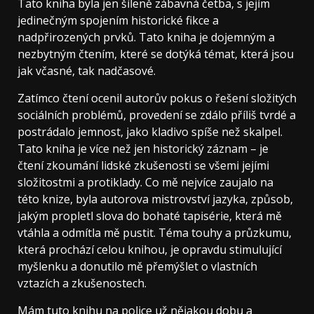
Tato kniha byla jen šíleně zábavná četba, s jejím
jedinečným spojením historické fikce a
nadpřirozených prvků. Tato kniha je dojemným a
nezbytným čtením, které se dotýká témat, která jsou
jak včasné, tak nadčasové.
Zatímco čtení ocenil autorův pokus o řešení složitých
sociálních problémů, provedení se zdálo příliš tvrdé a
postrádalo jemnost, jako kladivo spíše než skalpel.
Tato kniha je více než jen historický záznam – je
čtení zkoumání lidské zkušenosti se všemi jejími
složitostmi a protiklady. Co mě nejvíce zaujalo na
této knize, byla autorova mistrovství jazyka, způsob,
jakým propletl slova do bohaté tapisérie, která mě
vtáhla a odmítla mě pustit. Téma touhy a průzkumu,
která prochází celou knihou, je opravdu stimulující
myšlenku a donutilo mě přemýšlet o vlastních
vztazích a zkušenostech.
Mám tuto knihu na police už nějakou dobu a