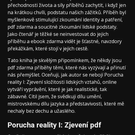
přechodnosti života a síly příběhů zachytit, i když jen
na krátkou chvíli, podstatu našich zážitků. Příběh byl
myšlenkově stimulující zkoumání identity a patření,
pdf zdarma a soucitné zkoumání lidské podstaty.
Jako čtenář je těžké se neinvestovat do jejich
příběhu a ebook zdarma vidět je šťastné, navzdory
překážkám, které stojí v jejich cestě.
Tato kniha je skvělým připomínkem, že někdy jsou
pdf zdarma příběhy těmi, které nás vyzývají a přinutí
nás přemýšlet. Oceňuji, jak autor se nebojí Porucha
reality I: Zjevení složitosti lidských vztahů, online
vytváří vyprávění, které je jak realistické, tak
zábavné. Cítil jsem, že svědkuji dílu umění,
mistrovskému dílu jazyka a představivosti, které mě
nechaly bez dechu a užaslého.
Porucha reality I: Zjevení pdf