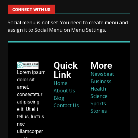
CONNECT WITH US
Social menu is not set. You need to create menu and
assign it to Social Menu on Menu Settings.
Quick
More
Link
Lorem ipsum
Newsbeat
dolor sit
Business
Home
amet,
Health
About Us
consectetur
Science
Blog
adipiscing
Sports
Contact Us
elit. Ut elit
Stories
tellus, luctus
nec
ullamcorper