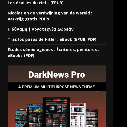
Les écailles du ciel – [EPUB]
Nicolas en de verdwijning van de wereld :
Verkrijg gratis PDF’s
Η δύναμη | Λογοτεχνία Δωρεάν
Tras los pasos de Hitler : eBook (EPUB, PDF)
Études sémiologiques : Écritures, peintures :
eBooks (PDF)
.