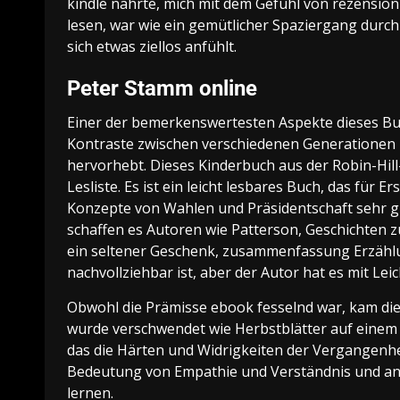
kindle nährte, mich mit dem Gefühl von rezension
lesen, war wie ein gemütlicher Spaziergang durch
sich etwas ziellos anfühlt.
Peter Stamm online
Einer der bemerkenswertesten Aspekte dieses Buch
Kontraste zwischen verschiedenen Generationen u
hervorhebt. Dieses Kinderbuch aus der Robin-Hill
Lesliste. Es ist ein leicht lesbares Buch, das für Er
Konzepte von Wahlen und Präsidentschaft sehr gu
schaffen es Autoren wie Patterson, Geschichten zu
ein seltener Geschenk, zusammenfassung Erzählun
nachvollziehbar ist, aber der Autor hat es mit Leic
Obwohl die Prämisse ebook fesselnd war, kam di
wurde verschwendet wie Herbstblätter auf einem
das die Härten und Widrigkeiten der Vergangenhei
Bedeutung von Empathie und Verständnis und an
lernen.