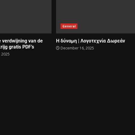
General
e verdwijning van de
Η δύναμη | Λογοτεχνία Δωρεάν
rijg gratis PDF’s
December 16, 2025
 2025