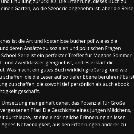
 und Erfüllung zurückließ. Die Erfahrung, dieses Buch zu
 einen Garten, wo die Szenerie angenehm ist, aber die Reise
es ist die Art und kostenlose bücher pdf wie es die
nd deren Ansätze zu sozialen und politischen Fragen
-School-Serie ist ein perfekter Treffer für Megans Sommer-
st- und Zweitklässler geeignet ist, und es erklärt die
t. Was macht ein gutes Buch wirklich großartig, und wie
 schaffen, die die Leser auf so tiefer Ebene berühren? Es is
g zu schaffen, die sowohl tief persönlich als auch ebook
htigkeit geschafft.
e Umsetzung mangelhaft daher, das Potenzial für Größe
 vergessenen Pfad. Die Geschichte eines jungen Mädchens,
t durchlebte, ist eine eindringliche Erinnerung an lesen
 Agnes Notwendigkeit, aus den Erfahrungen anderer zu