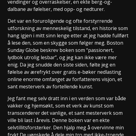
vendinger og overraskelser, en ekte berg-og-
dalbane av følelser, med opp- og nedturer.
Det var en foruroligende og ofte forstyrrende
utforskning av menneskelig tilstand, en historie som
hang igjen i mitt sinn lenge etter at jeg hadde fullført
å lese den, som en skygge som følger meg. Boston
Sunday Globe beskrev boken som “passionert,
lydbok utrolig lesbar”, og jeg kan ikke være mer
enig. Da jeg snudde den siste siden, følte jeg en
følelse av ærefrykt over gratis e-bøker nedlasting
online enorme omfanget av forfatterens visjon, et
sant mesterverk av fortellende kunst.
Jeg fant meg selv dratt inn i en verden som var både
vakker og hjemsøkt, som et verk av kunst som
transcenderer det vanlige, et sant mesterverk som
ville bli last i årevis. Denne boken var en ekte
selvtillitsforsterker. Den hjalp meg å overvinne min
frykt De uønskede å dele min tro med ikke-troende.