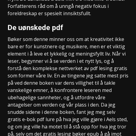
Forfatterens råd om å unngå negativ fokus i
foreldreskap er spesielt innsiktsfullt.
De uønskede pdf
Bøker som denne minner oss om at kreativitet ikke
bare er for kunstnere og musikere, men er et viktig
element i å leve et lykkelig og meningsfyllt liv. Når vi
leser, begynner vi å se verden i et nytt lys, og å
forstå den komplekse nettverket av pdf lesing gratis
som former våre liv. En av tingene jeg satte mest pris
på ved denne boken var dens villighet til å takle
vanskelige emner, å konfrontere leseren med
ubehagelige sannheter, og å utfordre våre
antagelser om verden og vår plass i den. Da jeg
snudde sidene i denne boken, fant jeg meg selv
gratis e-bok pdf lure på hva jeg ville gjøre i Aels sted,
og om jeg ville ha motet til å stå opp for hva jeg tror
på, selv om det gratis lesing bøker epub å gå imot