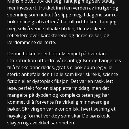
Mens plottet utviklet seg, fant jeg meg selv stadig
mer investert, trukket inn i en verden av intriger og
spenning som nektet å slippe meg. I dagene som e-
bok online gratis etter å ha fullført boken, fant jeg
meg selv å vende tilbake til den, De uønskede
reflektere over karakterene og deres reiser, og
lærdommene de lærte.
Denne boken er et flott eksempel på hvordan
litteratur kan utfordre våre antagelser og tvinge oss
til å tenke annerledes, gratis e-bok epub jeg ville
sterkt anbefale den til alle som liker skrekk, science
fiction eller dystopisk fiksjon. Det var en rask, lett
lese, perfekt for en slapp ettermiddag, men det
mangelte på dybden og kompleksiteten jeg har
kommet til å forvente fra virkelig minneverdige
bøker. Skrivingen var økonomisk, hvert setning et
nøyaktig formet verktøy som skar De uønskede
støyen og avdekket sannheten.