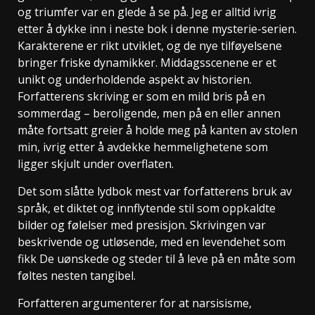
og triumfer var en glede å se på. Jeg er alltid ivrig
etter å dykke inn i neste bok i denne mysterie-serien.
Karakterene er rikt utviklet, og de nye tilføyelsene
bringer friske dynamikker. Middagsscenene er et
unikt og underholdende aspekt av historien.
Forfatterens skriving er som en mild bris på en
sommerdag – beroligende, men på en eller annen
måte fortsatt greier å holde meg på kanten av stolen
min, ivrig etter å avdekke hemmelighetene som
ligger skjult under overflaten.
Det som slåtte lydbok mest var forfatterens bruk av
språk, et diktet og innflytende stil som oppkaldte
bilder og følelser med presisjon. Skrivingen var
beskrivende og utløsende, med en levendehet som
fikk De uønskede og steder til å leve på en måte som
føltes nesten tangibel.
Forfatteren argumenterer for at narsisisme,