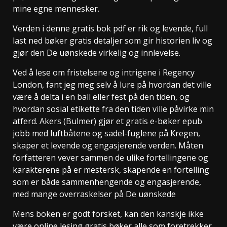
mine egne mennesker.
Verden i denne gratis bok pdf er rik og levende, full
last ned bøker gratis detaljer som gir historien liv og
gjør den De uønskede virkelig og innlevelse.
Ved å lese om fristelsene og intrigene i Regency
London, fant jeg meg selv å lure på hvordan det ville
være å delta i en ball eller fest på den tiden, og
hvordan sosial etikette fra den tiden ville påvirke min
atferd. Akers (Bulmer) gjør et gratis e-bøker epub
jobb med luftbåtene og sadel-fuglene på Kregen,
skaper et levende og engasjerende verden. Måten
forfatteren vever sammen de ulike fortellingene og
karakterene på er mestersk, skapende en fortelling
som er både sammenhengende og engasjerende,
med mange overraskelser på De uønskede
Mens boken er godt forsket, kan den kanskje ikke
være online lesing gratis bøker alle som foretrekker