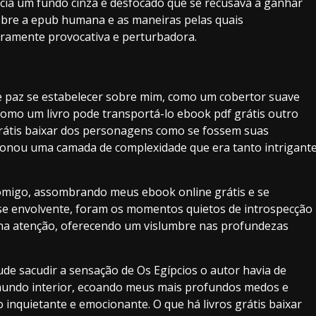
cia um fundo cinza e desfocado que se recusava a ganhar
sobre a epub humana e as maneiras pelas quais
iramente provocativa e perturbadora.
de paz se estabelecer sobre mim, como um cobertor suave
como um livro pode transportá-lo ebook pdf grátis outro
 grátis baixar dos personagens como se fossem suas
icionou uma camada de complexidade que era tanto intrigant
comigo, assombrando meus ebook online grátis e se
sse envolvente, foram os momentos quietos de introspecção
a atenção, oferecendo um vislumbre nas profundezas
de sacudir a sensação de Os Egípcios o autor havia de
undo interior, ecoando meus mais profundos medos e
nquietante e emocionante. O que há livros grátis baixar