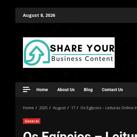
August 8, 2026
Home
About Us
Blog
Contact Us
Home
2025
August
17
Os Egípcios – Leituras Online 
General
Os Egípcios – Leitu