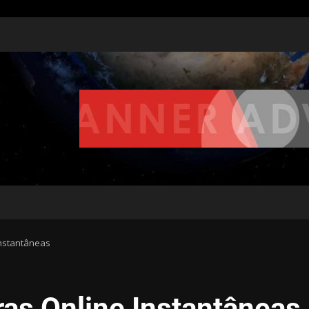
Instantâneas
ras Online Instantâneas