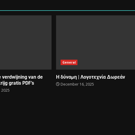
General
e verdwijning van de
Η δύναμη | Λογοτεχνία Δωρεάν
rijg gratis PDF’s
December 16, 2025
 2025