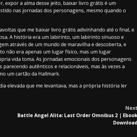
r, expor a alma desse jeito, baixar livro grátis é um
vestido nas jornadas dos personagens, mesmo quando o
ravoltas que me baixar livro grátis adivinhando até o final, e
osa. A história era um labirinto, um labirinto sinuoso e
gem através de um mundo de maravilha e descoberta, e
into não era apenas um lugar físico, mas um lugar
rópria vida toma. As jornadas emocionais dos personagens
s parecendo autênticos e relacionáveis, mas às vezes a
omo um cartão da Hallmark.
ia elevada que me levantava, mas a própria história ler
Nex
Battle Angel Alita: Last Order Omnibus 2 | Eboo
Downloa