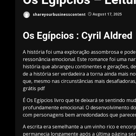
shareyourbusinesscontent
August 17, 2025
Os Egípcios : Cyril Aldred
A história foi uma exploração assombrosa e pod
ressonância emocional. Este romance foi uma nar
história que abrangeu continentes e gerações, de
de a história ser verdadeira a torna ainda mais n
que, mesmo nas circunstâncias mais desafiadoras
grátis pdf
É Os Egípcios livro que te deixará se sentindo 
profundamente emocional. O desenvolvimento dos 
com personagens bem arredondados que parecem r
A escrita era semelhante a um vinho rico e enc
permanecia longamente após a última página ser v