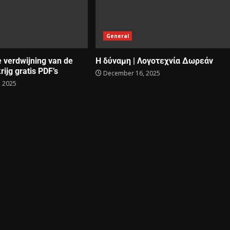
General
e verdwijning van de
Η δύναμη | Λογοτεχνία Δωρεάν
rijg gratis PDF’s
December 16, 2025
 2025