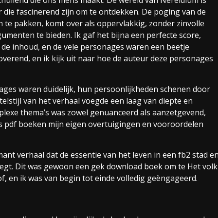
nthullend die ons mens maakt. De wereld van Nereidium is
ur die fascinerend zijn om te ontdekken. De poging van de
 te pakken, komt over als oppervlakkig, zonder zinvolle
menten te bieden. Ik gaf het bijna een perfecte score,
j de inhoud, en de vele personages waren een beetje
toverend, en ik kijk uit naar hoe de auteur deze personages
ges waren duidelijk, hun persoonlijkheden schenen door
elstijl van het verhaal voegde een laag van diepte en
omplexe thema’s was zowel genuanceerd als aanzetgevend,
tis pdf boeken mijn eigen overtuigingen en vooroordelen
t verhaal dat de essentie van het leven in een fb2 stad e
legt. Dit was gewoon een gek download boek om te Het volk
f, en ik was van begin tot einde volledig geëngageerd.