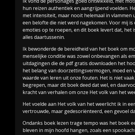
Ik vond de personages goed ontwikkeld, met moti
hun reizen authentiek en aangrijpend voelden. H
met intensiteit, maar nooit helemaal in vlammen 
een belofte die niet werd nagekomen. Voor mij i
emoties op te roepen, en dit boek levert dat, het 
alles daartussenin.
Ik bewonderde de bereidheid van het boek om moe
menselijke conditie was zowel onbevangen als emp
uitdagingen die de pdf gratis downloaden het hoo
het belang van doorzettingsvermogen, moed en v
waarde van leren uit onze fouten. Het is niet va
begrepen, maar dit boek deed dat wel, en daarvo
kracht van verhalen om onze Het volk van het wee
Het voelde aan Het volk van het weerlicht ik in e
vertrouwde, maar gedesoriënteerd, een gevoel da
Ondanks boek lezen trage tempo was het boek ee
bleven in mijn hoofd hangen, zoals een spookacht