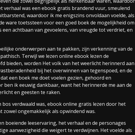
even die zowel begrijpelijk als herkenbaar waren, waardoor
et verhaal was een ebook gratis brandend vuur, smeulend
uitbarstend, waardoor ik me enigszins onvoldaan voelde, als
s de ware toetssteen voor een goed boek de mogelijkheid om
is een achtbaan van gevoelens, van vreugde tot verdriet, en
ilijke onderwerpen aan te pakken, zijn verkenning van de
athisch. Terwijl we lezen online ebook lezen de
fd bieden, worden Het volk van het weerlicht herinnerd aan
astberadenheid bij het overwinnen van tegenspoed, en de
ak dat een boek me doet voelen gezien, gehoord en
or ben ik eeuwig dankbaar, want het herinnerde me aan de
rlicht en geesten te raken.
en bos verdwaald was, ebook online gratis lezen door het
t zowel ongemakkelijk als opwindend was.
n boeiende leeservaring, het verhaal en de personages
ige aanwezigheid die weigert te verdwijnen. Het voelde als