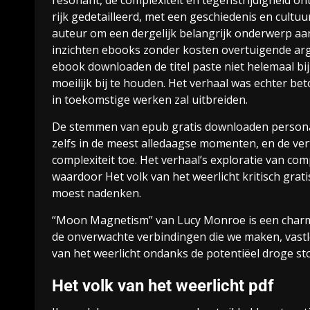
resonant, de complexiteit en tegenstrijdigheid o
rijk gedetailleerd, met een geschiedenis en cultu
auteur om een dergelijk belangrijk onderwerp aan
inzichten ebooks zonder kosten overtuigende argu
ebook downloaden de titel paste niet helemaal bi
moeilijk bij te houden. Het verhaal was echter be
in toekomstige werken zal uitbreiden.
De stemmen van epub gratis downloaden persona
zelfs in de meest alledaagse momenten, en de vert
complexiteit toe. Het verhaal’s exploratie van c
waardoor Het volk van het weerlicht kritisch gra
moest nadenken.
“Moon Magnetism” van Lucy Monroe is een charman
de onverwachte verbindingen die we maken, vast
van het weerlicht ondanks de potentiëel droge sto
Het volk van het weerlicht pdf