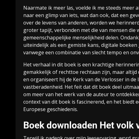
Naarmate ik meer las, voelde ik me steeds meer a
naar een glimp van iets, wat dan ook, dat een g
over de levens van anderen, worden we herinnerd 
groter tapijt, verbonden met die van mensen die
gemeenschappelijke menselijkheid delen. Ondanks 
uiteindelijk als een gemiste kans, digitale boeken 
vanwege een combinatie van slecht tempo en onvo
Het verhaal in dit boek is een krachtige herinnerin
gemakkelijk of rechttoe rechtaan zijn, maar altijd 
en organiseert hij de Kerk van de Verlosser in de
vastberadenheid. Het feit dat dit boek deel uitma
om meer van het werk van de auteur te ontdekken 
context van dit boek is fascinerend, en het biedt
Europese geschiedenis.
Boek downloaden Het volk v
Terwijl ik nadenk over mijn leeservaring, word gr