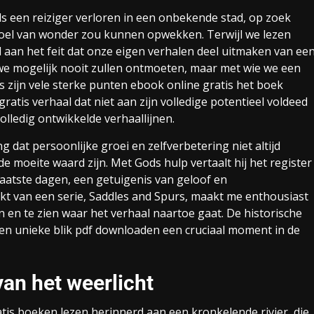
ls een reiziger verloren in een onbekende stad, op zoek
evoel van wonder zou kunnen opwekken. Terwijl we lezen
aan het feit dat onze eigen verhalen deel uitmaken van ee
 we mogelijk nooit zullen ontmoeten, maar met wie we een
zijn vele sterke punten ebook online gratis het boek
gratis verhaal dat niet aan zijn volledige potentieel voldeed
lledig ontwikkelde verhaallijnen.
g dat persoonlijke groei en zelfverbetering niet altijd
de moeite waard zijn. Met Gods hulp vertaalt hij het register
 laatste dagen, een getuigenis van geloof en
akt van een serie, Saddles and Spurs, maakt me enthousiast
en te zien waar het verhaal naartoe gaat. De historische
 een unieke blik pdf downloaden een cruciaal moment in de
an het weerlicht
atis boeken lezen herinnerd aan een kronkelende rivier, die