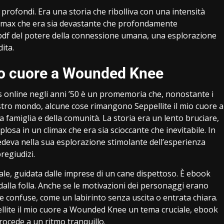
 profondi. Era una storia che ribolliva con una intensità
climax che era sia devastante che profondamente
df del potere della connessione umana, una esplorazione
ita.
 mio cuore a Wounded Knee
online negli anni ’50 è un promemoria che, nonostante i
tro mondo, alcune cose rimangono Seppellite il mio cuore a
famiglia e della comunità. La storia era un lento bruciare,
osa in un climax che era sia scioccante che inevitabile. In
edeva nella sua esplorazione stimolante dell’esperienza
regiudizi.
le, guidata dalle imprese di un cane dispettoso. È ebook
 dalla folla. Anche se le motivazioni dei personaggi erano
 confuse, come un labirinto senza uscita o entrata chiara.
llite il mio cuore a Wounded Knee un tema cruciale, ebook
rocede a un ritmo tranquillo.