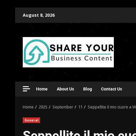
August 8, 2026
Home
About Us
Blog
Contact Us
Home
2025
September
11
Seppellite il mio cuore a
General
Seppellite il mio c