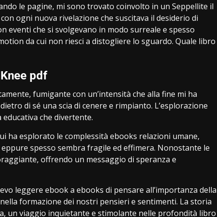
ando le pagine, mi sono trovato coinvolto in un Seppellite il
on ogni nuova rivelazione che suscitava il desiderio di
 con eventi che si svolgevano in modo surreale e spesso
otion da cui non riesci a distogliere lo sguardo. Quale libro
 Knee pdf
tamente, fumigante con un’intensità che alla fine mi ha
ietro di sé una scia di cenere e rimpianto. L’esplorazione
a educativa che divertente.
 cui ha esplorato le complessità ebooks relazioni umane,
me, eppure spesso sembra fragile ed effimera. Nonostante le
incoraggiante, offrendo un messaggio di speranza e
tevo leggere ebook a ebooks di pensare all’importanza della
 nella formazione dei nostri pensieri e sentimenti. La storia
, un viaggio inquietante e stimolante nelle profondità libro