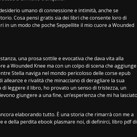
l desiderio umano di connessione e intimità, anche se
io. Cosa pensi gratis sia dei libri che consente loro di
tori in un modo che poche Seppellite il mio cuore a Wounded
ostanza, una prosa sottile e evocativa che dava vita alla
o cuore a Wounded Knee ma con un colpo di scena che aggiunge
Mentre Stella naviga nel mondo pericoloso delle corse epub
 alleanze e rivalità che minacciano di deragliare la sua
 di leggere il libro, ho provato un senso di tristezza, un
vono giungere a una fine, un’esperienza che mi ha lasciat
ancora elaborando tutto. È una storia che rimarrà con me a
e della perdita ebook plasmare noi, di definirci, libro pdf di