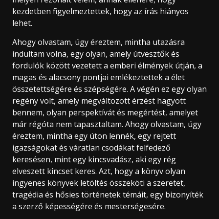
kezdetben figyelmeztettek, hogy az írás hiányos
lehet.
Ahogy olvastam, úgy éreztem, mintha utazásra
indultam volna, egy olyan, amely útvesztők és
fordulók között vezetett a emberi élmények útján, a
magas és alacsony pontjai emlékeztettek a élet
összetettségére és szépségére. A végén ez egy olyan
regény volt, amely megváltozott érzést hagyott
bennem, olyan perspektívát és megértést, amelyet
már régóta nem tapasztaltam. Ahogy olvastam, úgy
éreztem, mintha egy úton lennék, egy rejtett
igazságokat és váratlan csodákat felfedező
keresésen, mint egy kincsvadász, aki egy rég
elveszett kincset keres. Azt, hogy a könyv olyan
ingyenes könyvek letöltés összeköti a szeretet,
tragédia és hősies történetek témáit, egy bizonyíték
a szerző képességére és mesterségesére.