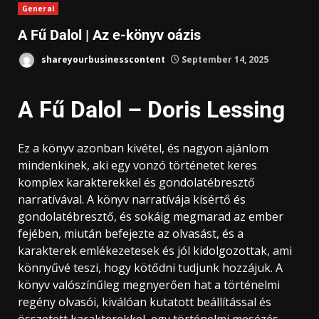
General
A Fű Dalol | Az e-könyv oázis
shareyourbusinesscontent
September 14, 2025
A Fű Dalol – Doris Lessing
Ez a könyv azonban kivétel, és nagyon ajánlom
mindenkinek, aki egy vonzó történetet keres
komplex karakterekkel és gondolatébresztő
narratívával. A könyv narratívája kísértő és
gondolatébresztő, és sokáig megmarad az ember
fejében, miután befejezte az olvasást, és a
karakterek emlékezetesek és jól kidolgozottak, ami
könnyűvé teszi, hogy kötődni tudjunk hozzájuk. A
könyv valószínűleg megnyerően hat a történelmi
regény olvasói, kiválóan kutatott beállítással és
összetett karakterekkel, egy történelmi mesézés