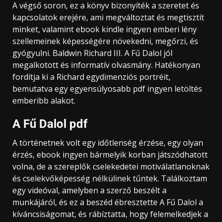
A végső soron, ez a könyv bizonyíték a szeretet és
kapcsolatok erejére, ami megváltoztat és megtisztít
minket, valamint ebook kindle ingyen emberi lény
szellemeinek képességére növekedni, megőrzi, és
gyógyulni. Baldwin Richard III. A Fű Dalol jól
megalkotott és informatív olvasmány. Hatékonyan
fordítja ki a Richard egydimenziós portréit,
bemutatva egy egyensúlyosabb pdf ingyen letöltés
emberibb alakot.
A Fű Dalol pdf
A történetnek volt egy időtlenség érzése, egy olyan
érzés, ebook ingyen bármelyik korban játszódhatott
volna, de a szereplők cselekedetei motiválatlanoknak
és cselekvőképesség nélkülinek tűntek. Találkoztam
egy videóval, amelyben a szerző beszélt a
munkájáról, és ez a beszéd ébresztette A Fű Dalol a
kíváncsiságomat, és rábíztatta, hogy felemelkedjek a