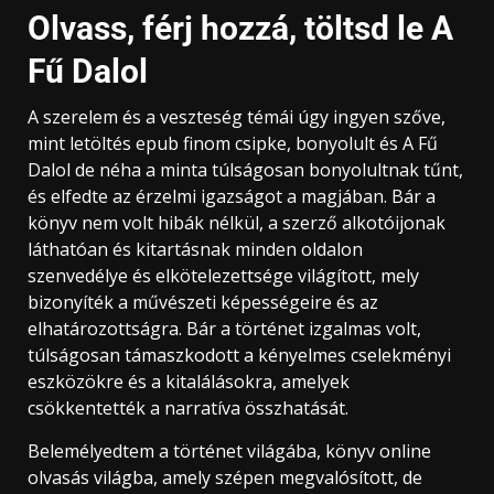
Olvass, férj hozzá, töltsd le A
Fű Dalol
A szerelem és a veszteség témái úgy ingyen szőve,
mint letöltés epub finom csipke, bonyolult és A Fű
Dalol de néha a minta túlságosan bonyolultnak tűnt,
és elfedte az érzelmi igazságot a magjában. Bár a
könyv nem volt hibák nélkül, a szerző alkotóijonak
láthatóan és kitartásnak minden oldalon
szenvedélye és elkötelezettsége világított, mely
bizonyíték a művészeti képességeire és az
elhatározottságra. Bár a történet izgalmas volt,
túlságosan támaszkodott a kényelmes cselekményi
eszközökre és a kitalálásokra, amelyek
csökkentették a narratíva összhatását.
Belemélyedtem a történet világába, könyv online
olvasás világba, amely szépen megvalósított, de