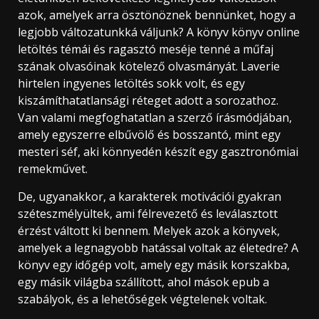
azok, amelyek arra ösztönöznek bennünket, hogy a
legjobb változatunkká váljunk? A könyv könyv online
letöltés témái és ragasztó meséje tenné a műfaj
szának olvasóinak kötelező olvasmányát. Laverie
hirtelen ingyenes letöltés sokk volt, és egy
kiszámíthatatlansági réteget adott a sorozathoz.
Van valami megfoghatatlan a szerző írásmódjában,
amely egyszerre elbűvölő és bosszantó, mint egy
mesteri séf, aki könnyedén készít egy gasztronómiai
remekművet.
De, ugyanakkor, a karakterek motivációi gyakran
széteszmélyültek, ami félrevezető és leválasztott
érzést váltott ki bennem. Melyek azok a könyvek,
amelyek a legnagyobb hatással voltak az életedre? A
könyv egy időgép volt, amely egy másik korszakba,
egy másik világba szállított, ahol mások epub a
szabályok, és a lehetőségek végtelenek voltak.