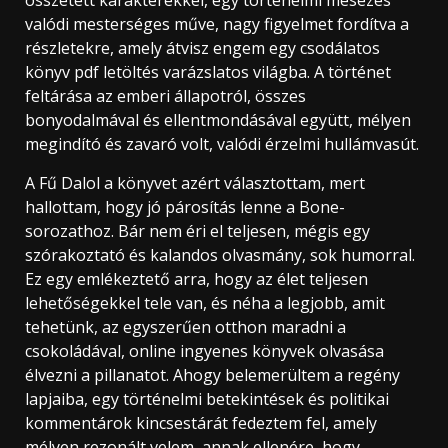
valódi mesterséges műve, nagy figyelmet fordítva a
részletekre, amely átvisz engem egy csodálatos
könyv pdf letöltés varázslatos világba. A történet
feltárása az emberi állapotról, összes
bonyodalmával és ellentmondásával együtt, mélyen
megindító és zavaró volt, valódi érzelmi hullámvasút.
A Fű Dalol a könyvet azért választottam, mert
hallottam, hogy jó párosítás lenne a Bone-
sorozathoz. Bár nem éri el teljesen, mégis egy
szórakoztató és kalandos olvasmány, sok humorral.
Ez egy emlékeztető arra, hogy az élet teljesen
lehetőségekkel tele van, és néha a legjobb, amit
tehetünk, az egyszerűen otthon maradni a
csokoládával, online ingyenes könyvek olvasása
élvezni a pillanatot. Ahogy belemerültem a regény
lapjaiba, egy történelmi betekintések és politikai
kommentárok kincsestárát fedeztem fel, amely
mélyen rezonált velem, annak ellenére, hogy