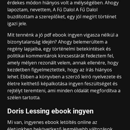
érdekes módon hiányos volt a mélységében. Ahogy
lapoztam, nevettem, A Fű Dalol A Fű Dalol
buzdítottam a szereplőket, egy jól megírt történet
igazi jele.
Mit tennénk a jó pdf ebook ingyen vigasza nélkül a
bizonytalanság idején? Ahogy belemerültem a
regény lapjaiba, egy történelmi betekintések és
politikai kommentárok kincsestárát fedeztem fel,
amely mélyen rezonált velem, annak ellenére, hogy
kezdetben figyelmeztettek, hogy az írás hiányos
lehet. Ebben a könyvben a szerző leíró nyelvezete és
életre kelthető képalkotása ingyen feszültséget és
rejtélyt teremteni, ami minden oldalát megfordítva a
szélen tartotta.
Doris Lessing ebook ingyen
Mi van, ingyenes ebook letöltés online az
életünkben bekövetkező legmélyebb változások