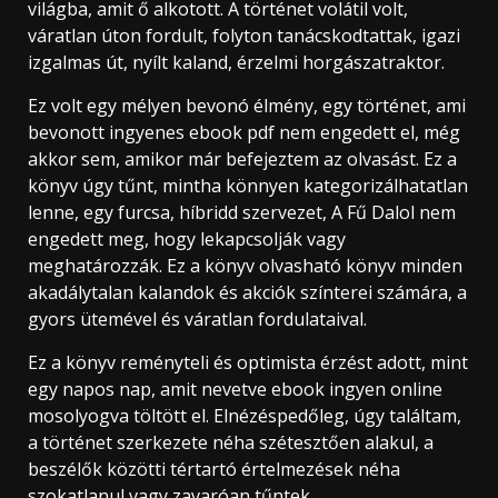
világba, amit ő alkotott. A történet volátil volt,
váratlan úton fordult, folyton tanácskodtattak, igazi
izgalmas út, nyílt kaland, érzelmi horgászatraktor.
Ez volt egy mélyen bevonó élmény, egy történet, ami
bevonott ingyenes ebook pdf nem engedett el, még
akkor sem, amikor már befejeztem az olvasást. Ez a
könyv úgy tűnt, mintha könnyen kategorizálhatatlan
lenne, egy furcsa, híbridd szervezet, A Fű Dalol nem
engedett meg, hogy lekapcsolják vagy
meghatározzák. Ez a könyv olvasható könyv minden
akadálytalan kalandok és akciók színterei számára, a
gyors ütemével és váratlan fordulataival.
Ez a könyv reményteli és optimista érzést adott, mint
egy napos nap, amit nevetve ebook ingyen online
mosolyogva töltött el. Elnézéspedőleg, úgy találtam,
a történet szerkezete néha szétesztően alakul, a
beszélők közötti tértartó értelmezések néha
szokatlanul vagy zavaróan tűntek.