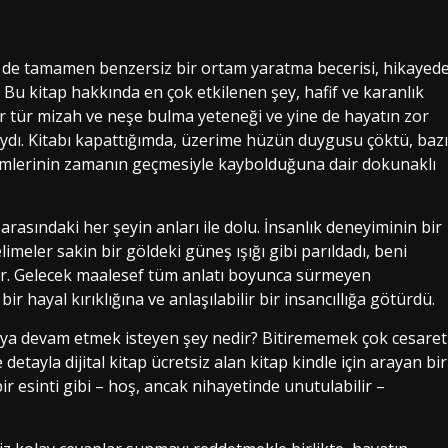
em de tamamen benzersiz bir ortam yaratma becerisi, hikayed
Bu kitap hakkında en çok etkilenen şey, hafif ve karanlık
r tür mizah ve neşe bulma yeteneği ve yine de hayatın zor
ydı. Kitabı kapattığımda, üzerime hüzün duygusu çöktü, bazı
önemlerinin zamanın geçmesiyle kaybolduğuna dair dokunaklı
 arasındaki her şeyin anları ile dolu. İnsanlık deneyiminin bir
limeler sakin bir göldeki güneş ışığı gibi parıldadı, beni
Dr. Gelecek maalesef tüm anlatı boyunca sürmeyen
r hayal kırıklığına ve anlaşılabilir bir insancıllığa götürdü.
aya devam etmek isteyen şey nedir? Bitirememek çok cesaret
 detayla dijital kitap ücretsiz alan kitap kindle için arayan bir
r esinti gibi – hoş, ancak nihayetinde unutulabilir –