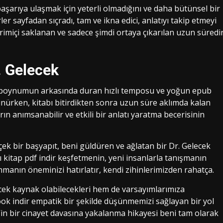
aşarıya ulaşmak için yeterli olmadığını ve daha bütünsel bir
er sayfadan sıçradı, tam ve ikna edici, anlatıyı takip etmeyi
vrimiçi saklanan ve sadece şimdi ortaya çıkarılan uzun süredi
. Gelecek
ptı, boynumun arkasında duran hızlı temposu ve yoğun epub
nürken, kitabı bitirdikten sonra uzun süre aklımda kalan
ın anımsanabilir ve etkili bir anlatı yaratma becerisinin
ek bir başyapıt, beni güldüren ve ağlatan bir Dr. Gelecek
ı kitap pdf indir keşfetmenin, yeni insanlarla tanışmanın
anmanın öneminizi hatırlatır, kendi zihinlerimizden rahatça.
lecek kaynak olabilecekleri hem de varsayımlarımıza
book indir empatik bir şekilde düşünmemizi sağlayan bir yol
 bir cinayet davasına yakalanma hikayesi beni tam olarak