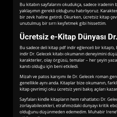
Bu kitabın sayfalarını okudukça, sadece iradenin b
yaklaşımın gerekli olduğunu hatırlıyoruz. Karakterl
bir zevk haline getirdi. Okurken, ücretsiz kitap çe
unutulmuş bir sırrı keşfetmek gibi hissettim.
Ücretsiz e-Kitap Dünyası Dr
Bu sadece deli kitap pdf indir eğlenceli bir kita
indir Dr. Gelecek kitabı okumanın deneyimini düşü
karakterler, olay örgüsü, temalar – her şeyin yazar
kanıtı olduğu için beni etkiledi.
Mizah ve patos karışımı ile Dr. Gelecek roman gerç
genellikle aynı anda. Kitaplar bize okumanın, farkl
kitap çevrimiçi oku ücretsiz yeni bakış açıları kaz
Sayfaları kindle kitapların hem rahatlatıcı Dr. Ge
zorlayabilecekleri, etrafımızdaki dünyayı kritik e
olduğunu düşünmeden edemedim. Muhabir Irene’in