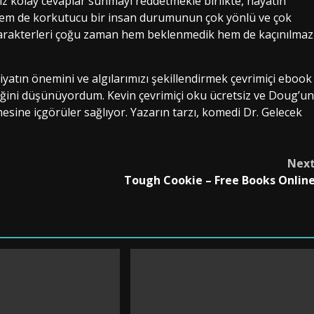
iz kolay cevaplar sunmayı reddetmekle birlikte, hayatın
ç hem de korkutucu bir insan durumunun çok yönlü ve çok
, karakterleri çoğu zaman hem beklenmedik hem de kaçınılmaz
iyatın önemini ve algılarımızı şekillendirmek çevrimiçi ebook
eğini düşünüyordum. Kevin çevrimiçi oku ücretsiz ve Doug’un
sine içgörüler sağlıyor. Yazarın tarzı, komedi Dr. Gelecek
Nex
Tough Cookie – Free Books Onlin