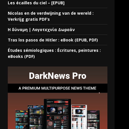
Les écailles du ciel – [EPUB]
Nicolas en de verdwijning van de wereld :
Verkrijg gratis PDF’s
Η δύναμη | Λογοτεχνία Δωρεάν
Tras los pasos de Hitler : eBook (EPUB, PDF)
Études sémiologiques : Écritures, peintures :
eBooks (PDF)