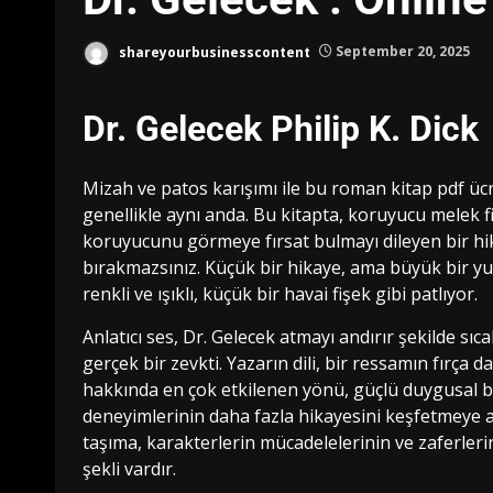
shareyourbusinesscontent
September 20, 2025
Dr. Gelecek Philip K. Dick
Mizah ve patos karışımı ile bu roman kitap pdf ücr
genellikle aynı anda. Bu kitapta, koruyucu melek fik
koruyucunu görmeye fırsat bulmayı dileyen bir hik
bırakmazsınız. Küçük bir hikaye, ama büyük bir yu
renkli ve ışıklı, küçük bir havai fişek gibi patlıyor.
Anlatıcı ses, Dr. Gelecek atmayı andırır şekilde sıc
gerçek bir zevkti. Yazarın dili, bir ressamın fırça d
hakkında en çok etkilenen yönü, güçlü duygusal bi
deneyimlerinin daha fazla hikayesini keşfetmeye aç
taşıma, karakterlerin mücadelelerinin ve zaferleri
şekli vardır.