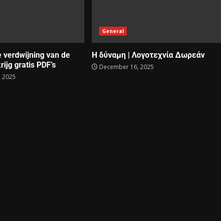
General
e verdwijning van de
Η δύναμη | Λογοτεχνία Δωρεάν
rijg gratis PDF’s
December 16, 2025
 2025