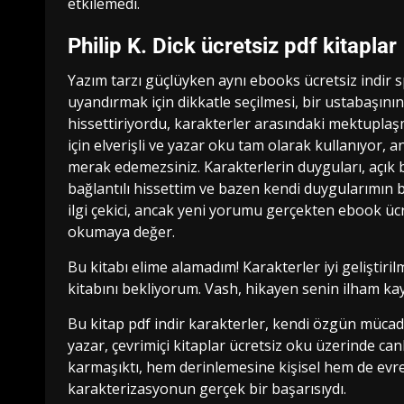
etkilemedi.
Philip K. Dick ücretsiz pdf kitaplar
Yazım tarzı güçlüyken aynı ebooks ücretsiz indir 
uyandırmak için dikkatle seçilmesi, bir ustabaşının 
hissettiriyordu, karakterler arasındaki mektuplaş
için elverişli ve yazar oku tam olarak kullanıyor
merak edemezsiniz. Karakterlerin duyguları, açık bir
bağlantılı hissettim ve bazen kendi duygularımın b
ilgi çekici, ancak yeni yorumu gerçekten ebook ücr
okumaya değer.
Bu kitabı elime alamadım! Karakterler iyi geliştiril
kitabını bekliyorum. Vash, hikayen senin ilham kay
Bu kitap pdf indir karakterler, kendi özgün mücadel
yazar, çevrimiçi kitaplar ücretsiz oku üzerinde canl
karmaşıktı, hem derinlemesine kişisel hem de evren
karakterizasyonun gerçek bir başarısıydı.