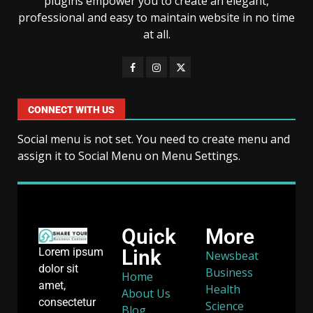
plugins empower you to create an elegant,
professional and easy to maintain website in no time
at all.
CONNECT WITH US
Social menu is not set. You need to create menu and
assign it to Social Menu on Menu Settings.
Quick
More
Link
Lorem ipsum
Newsbeat
dolor sit
Business
Home
amet,
Health
About Us
consectetur
Science
Blog