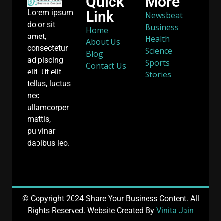
Quick
More
Link
Lorem ipsum
Newsbeat
dolor sit
Business
Home
amet,
Health
About Us
consectetur
Science
Blog
adipiscing
Sports
Contact Us
elit. Ut elit
Stories
tellus, luctus
nec
ullamcorper
mattis,
pulvinar
dapibus leo.
© Copyright 2024 Share Your Business Content. All
Rights Reserved. Website Created By
Vinita Jain