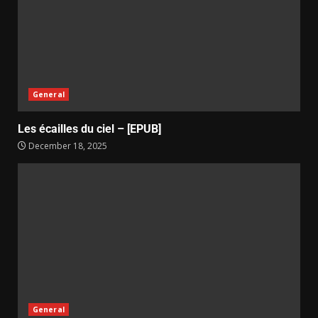
General
Les écailles du ciel – [EPUB]
December 18, 2025
General