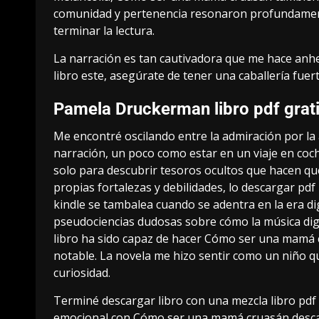
comunidad y pertenencia resonaron profundament
terminar la lectura.
La narración es tan cautivadora que me hace anh
libro este, asegúrate de tener una caballería fue
Pamela Druckerman libro pdf grat
Me encontré oscilando entre la admiración por la a
narración, un poco como estar en un viaje en coc
solo para descubrir tesoros ocultos que hacen que
propias fortalezas y debilidades, lo descargar pdf
kindle se tambalea cuando se adentra en la era di
pseudociencias dudosas sobre cómo la música digi
libro ha sido capaz de hacer Cómo ser una mamá c
notable. La novela me hizo sentir como un niño 
curiosidad.
Terminé descargar libro con una mezcla libro pdf 
emocional con Cómo ser una mamá cruasán desc