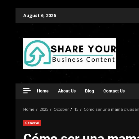
August 6, 2026
Home
About Us
Blog
Contact Us
Home
2025
October
15
Cómo ser una mamá cruasán 
General
Cómo ser una mamá