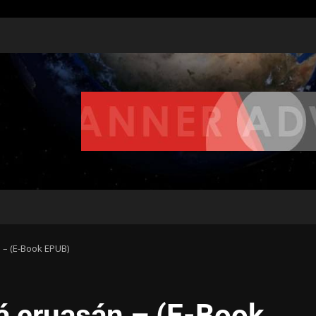
– (E-Book EPUB)
 cruasán – (E-Book