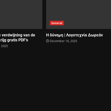
General
e verdwijning van de
Η δύναμη | Λογοτεχνία Δωρεάν
rijg gratis PDF’s
December 16, 2025
 2025