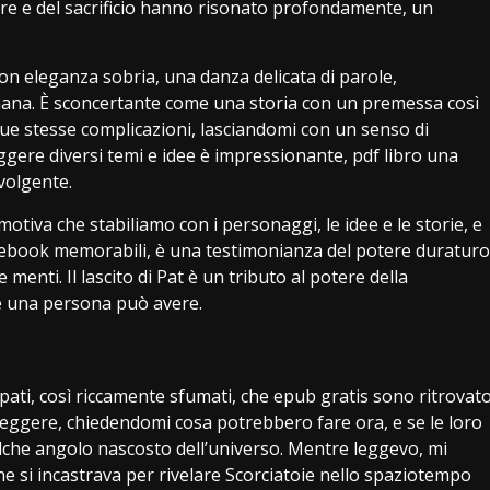
ore e del sacrificio hanno risonato profondamente, un
con eleganza sobria, una danza delicata di parole,
ana. È sconcertante come una storia con un premessa così
sue stesse complicazioni, lasciandomi con un senso di
eggere diversi temi e idee è impressionante, pdf libro una
volgente.
motiva che stabiliamo con i personaggi, le idee e le storie, e
i ebook memorabili, è una testimonianza del potere duraturo
e menti. Il lascito di Pat è un tributo al potere della
e una persona può avere.
pati, così riccamente sfumati, che epub gratis sono ritrovat
leggere, chiedendomi cosa potrebbero fare ora, e se le loro
lche angolo nascosto dell’universo. Mentre leggevo, mi
e si incastrava per rivelare Scorciatoie nello spaziotempo