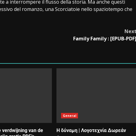
 a interrompere il flusso della storia. Ma anche questi
lessivo del romanzo, una Scorciatoie nello spaziotempo che
Nex
Family Family : [EPUB-PDF
General
e verdwijning van de
Η δύναμη | Λογοτεχνία Δωρεάν