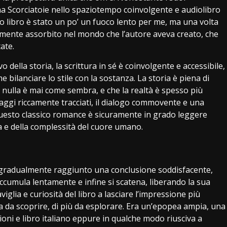
una Scorciatoie nello spaziotempo coinvolgente e audiolibro
to libro è stato un po’ un fuoco lento per me, ma una volta
mente assorbito nel mondo che l’autore aveva creato, che
ate.
della storia, la scrittura in sé è coinvolgente e accessibile,
bilanciare lo stile con la sostanza. La storia è piena di
e nulla è mai come sembra, e che la realtà è spesso più
ggi riccamente tracciati, il dialogo commovente e una
questo classico romance è sicuramente in grado leggere
zza e della complessità del cuore umano.
ha gradualmente raggiunto una conclusione soddisfacente,
ccumula lentamente e infine si scatena, liberando la sua
viglia e curiosità del libro a lasciare l’impressione più
 da scoprire, di più da esplorare. Era un’epopea ampia, una
oni e libro italiano eppure in qualche modo riusciva a