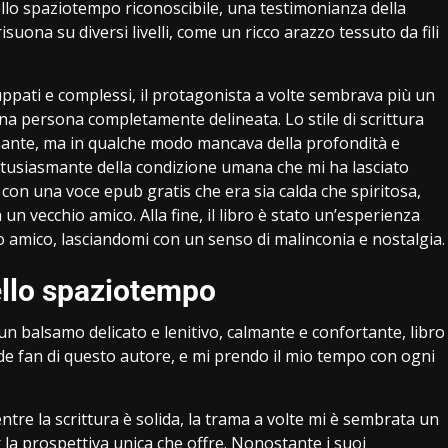
lo spaziotempo riconoscibile, una testimonianza della
suona su diversi livelli, come un ricco arazzo tessuto da fili
ppati e complessi, il protagonista a volte sembrava più un
na persona completamente delineata. Lo stile di scrittura
lmante, ma in qualche modo mancava della profondità e
tusiasmante della condizione umana che mi ha lasciato
, con una voce epub gratis che era sia calda che spiritosa,
n vecchio amico. Alla fine, il libro è stato un’esperienza
 amico, lasciandomi con un senso di malinconia e nostalgia.
ello spaziotempo
n balsamo delicato e lenitivo, calmante e confortante, libro
nde fan di questo autore, e mi prendo il mio tempo con ogni
ntre la scrittura è solida, la trama a volte mi è sembrata un
r la prospettiva unica che offre. Nonostante i suoi