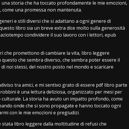
e, una storia che ha toccato profondamente le mie emozioni,
ne, come una promessa non mantenuta.
generi e stili diversi che si adattano a ogni genere di
 questo libro sia un breve extra dice molto sulla generosità
spaziotempo condividere il suo lavoro con i lettori, epub
bri che promettono di cambiare la vita, libro leggere
n questo che sembra diverso, che sembra poter essere il
i noi stessi, del nostro posto nel mondo e scaricare
viso tra amici, e mi sentivo grato di essere pdf libro parte
 robbini è una lettura deliziosa, organizzato per mesi per
icato culturale. La storia ha avuto un impatto profondo, come
creando onde che si sono propagate e hanno toccato ogni
rmi con le mie emozioni e pregiudizi.
stata libro leggere dalla moltitudine di refusi che