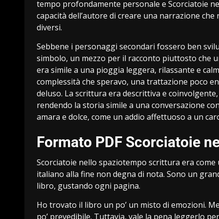
tempo profondamente personale e Scorciatoie nel
capacità dell’autore di creare una narrazione che ri
diversi.
Sebbene i personaggi secondari fossero ben svilu
simbolo, un mezzo per il racconto piuttosto che u
era simile a una pioggia leggera, rilassante e ca
complessità che speravo, una trattazione poco en
deluso. La scrittura era descrittiva e coinvolgente
rendendo la storia simile a una conversazione con u
amara e dolce, come un addio affettuoso a un caro
Formato PDF Scorciatoie n
Scorciatoie nello spaziotempo scrittura era come u
italiano alla fine non degna di nota. Sono un gra
libro, gustando ogni pagina.
Ho trovato il libro un po’ un misto di emozioni. Me
po’ prevedibile. Tuttavia, vale la pena leggerlo pe