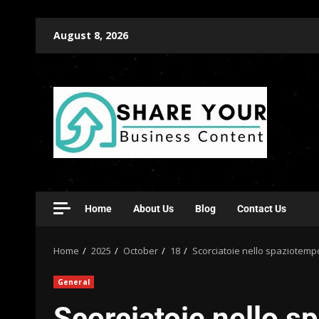
August 8, 2026
Home
About Us
Blog
Contact Us
Home
2025
October
18
Scorciatoie nello spaziotemp
General
Scorciatoie nello s