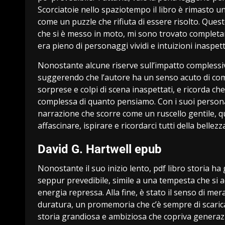
Scorciatoie nello spaziotempo il libro è rimasto 
come un puzzle che rifiuta di essere risolto. Ques
che si è messo in moto, mi sono trovato completa
era pieno di personaggi vividi e intuizioni inaspett
Nonostante alcune riserve sull’impatto complessivo 
suggerendo che l’autore ha un senso acuto di come 
sorprese e colpi di scena inaspettati, e ricorda ch
complessa di quanto pensiamo. Con i suoi persona
narrazione che scorre come un ruscello gentile, 
affascinare, ispirare e ricordarci tutti della belle
David G. Hartwell epub
Nonostante il suo inizio lento, pdf libro storia 
seppur prevedibile, simile a una tempesta che si a
energia repressa. Alla fine, è stato il senso di mera
duratura, un promemoria che c’è sempre di scarica
storia grandiosa e ambiziosa che copriva generazi