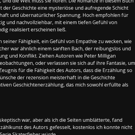
nk, und die Welt muss sie hören. Die Romanze in diesem Buch
t der Geschichte eine mysteriöse und aufregende Schicht
schaft und übernatürlicher Spannung. Hoch empfohlen für
tig und nachvollziehbar, mit einem tiefen Gefühl von
dig realisiert erscheinen ließ.
n seiner Fähigkeit, ein Gefühl von Empathie zu wecken, wie
bucher war ähnlich einem sanften Bach, der reibungslos und
ung und Konflikt. Ziehen Autoren wie Peter Milligan
obachtungen, oder verlassen sie sich auf ihre Fantasie, um
Zeugnis für die Fähigkeit des Autors, dass die Erzählung so
Wünsche der rezension meisterhaft in die Geschichte
iven Geschichtenerzählung, das mich sowohl erfüllte als
keptisch war, aber als ich die Seiten umblätterte, fand
ählkunst des Autors gefesselt, kostenlos ich konnte nicht
Serie Skaterfieber würde.