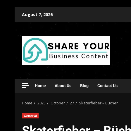
August 7, 2026
Home
About Us
Blog
Contact Us
Home
2025
October
27
Skaterfieber – Bücher
General
Skaterfieber – Büc