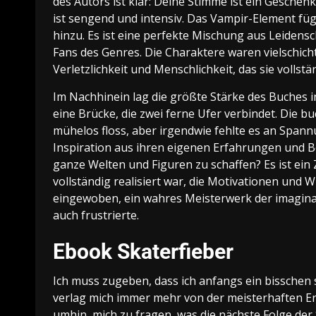
des Autors ist klar: Deine Stimme ist ein Gesche
ist sengend und intensiv. Das Vampir-Element füg
hinzu. Es ist eine perfekte Mischung aus Leiden
Fans des Genres. Die Charaktere waren vielschich
Verletzlichkeit und Menschlichkeit, das sie vollstän
Im Nachhinein lag die größte Stärke des Buches i
eine Brücke, die zwei ferne Ufer verbindet. Die 
mühelos floss, aber irgendwie fehlte es an Spann
Inspiration aus ihren eigenen Erfahrungen und Be
ganze Welten und Figuren zu schaffen? Es ist ein 
vollständig realisiert war, die Motivationen und 
eingewoben, ein wahres Meisterwerk der imaginat
auch frustrierte.
Ebook Skaterfieber
Ich muss zugeben, dass ich anfangs ein bisschen s
verlag mich immer mehr von der meisterhaften Erz
umhin, mich zu fragen, was die nächste Folge der 