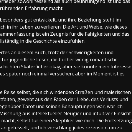
terfieber sowohl fesselnd als auch beunruhigend ist und das
berührenden Erfahrung macht.
besonders gut entwickelt, und ihre Beziehung steht im
ch in ihr Leben zu verlieren. Die Art und Weise, wie dieses
sammenfassung ist ein Zeugnis für die Fähigkeiten und das
llständig in die Geschichte einzufühlen.
rtes an diesem Buch, trotz der Schwierigkeiten und
kt für jugendliche Leser, die bücher wenig romantische
ichten Skaterfieber okay, aber sie konnte mein Interesse
 es später noch einmal versuchen, aber im Moment ist es
die Reise selbst, die sich windenden Straßen und malerischen
ntfalten, gewebt aus den Fäden der Liebe, des Verlusts und
 gegenüber Tarot und seinen Behauptungen war, war ich
ischung aus intellektueller Neugier und intuitiver Einsicht
acht, selbst für einen Skeptiker wie mich. Die Fortsetzung
an gefesselt, und ich verschlang jedes rezension um zu