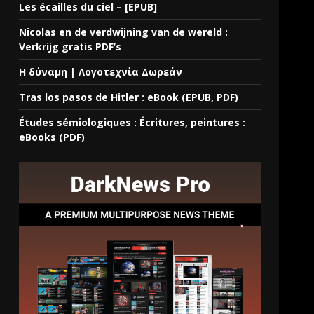
Les écailles du ciel – [EPUB]
Nicolas en de verdwijning van de wereld :
Verkrijg gratis PDF’s
Η δύναμη | Λογοτεχνία Δωρεάν
Tras los pasos de Hitler : eBook (EPUB, PDF)
Études sémiologiques : Écritures, peintures :
eBooks (PDF)