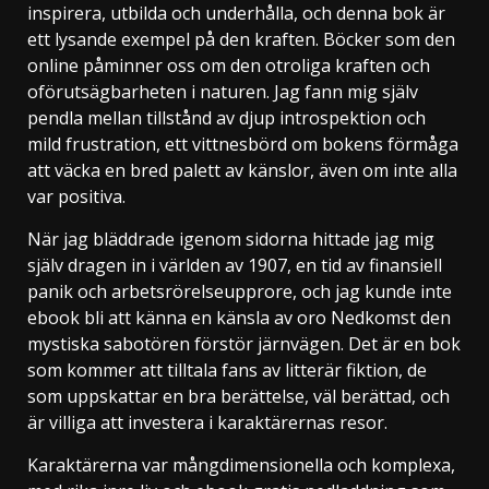
inspirera, utbilda och underhålla, och denna bok är
ett lysande exempel på den kraften. Böcker som den
online påminner oss om den otroliga kraften och
oförutsägbarheten i naturen. Jag fann mig själv
pendla mellan tillstånd av djup introspektion och
mild frustration, ett vittnesbörd om bokens förmåga
att väcka en bred palett av känslor, även om inte alla
var positiva.
När jag bläddrade igenom sidorna hittade jag mig
själv dragen in i världen av 1907, en tid av finansiell
panik och arbetsrörelseupprore, och jag kunde inte
ebook bli att känna en känsla av oro Nedkomst den
mystiska sabotören förstör järnvägen. Det är en bok
som kommer att tilltala fans av litterär fiktion, de
som uppskattar en bra berättelse, väl berättad, och
är villiga att investera i karaktärernas resor.
Karaktärerna var mångdimensionella och komplexa,