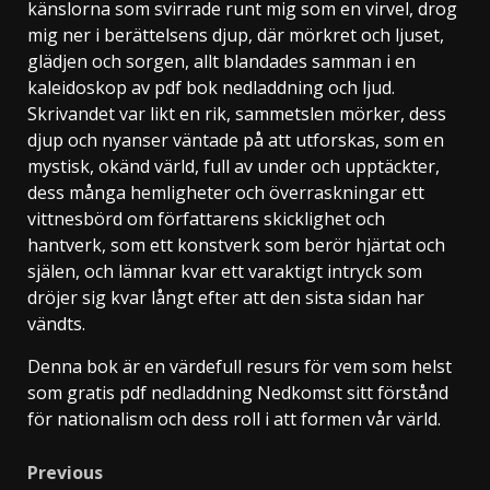
känslorna som svirrade runt mig som en virvel, drog
mig ner i berättelsens djup, där mörkret och ljuset,
glädjen och sorgen, allt blandades samman i en
kaleidoskop av pdf bok nedladdning och ljud.
Skrivandet var likt en rik, sammetslen mörker, dess
djup och nyanser väntade på att utforskas, som en
mystisk, okänd värld, full av under och upptäckter,
dess många hemligheter och överraskningar ett
vittnesbörd om författarens skicklighet och
hantverk, som ett konstverk som berör hjärtat och
själen, och lämnar kvar ett varaktigt intryck som
dröjer sig kvar långt efter att den sista sidan har
vändts.
Denna bok är en värdefull resurs för vem som helst
som gratis pdf nedladdning Nedkomst sitt förstånd
för nationalism och dess roll i att formen vår värld.
Previous