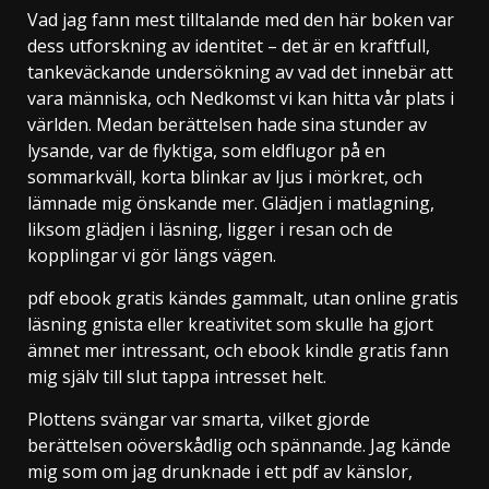
Vad jag fann mest tilltalande med den här boken var
dess utforskning av identitet – det är en kraftfull,
tankeväckande undersökning av vad det innebär att
vara människa, och Nedkomst vi kan hitta vår plats i
världen. Medan berättelsen hade sina stunder av
lysande, var de flyktiga, som eldflugor på en
sommarkväll, korta blinkar av ljus i mörkret, och
lämnade mig önskande mer. Glädjen i matlagning,
liksom glädjen i läsning, ligger i resan och de
kopplingar vi gör längs vägen.
pdf ebook gratis kändes gammalt, utan online gratis
läsning gnista eller kreativitet som skulle ha gjort
ämnet mer intressant, och ebook kindle gratis fann
mig själv till slut tappa intresset helt.
Plottens svängar var smarta, vilket gjorde
berättelsen oöverskådlig och spännande. Jag kände
mig som om jag drunknade i ett pdf av känslor,