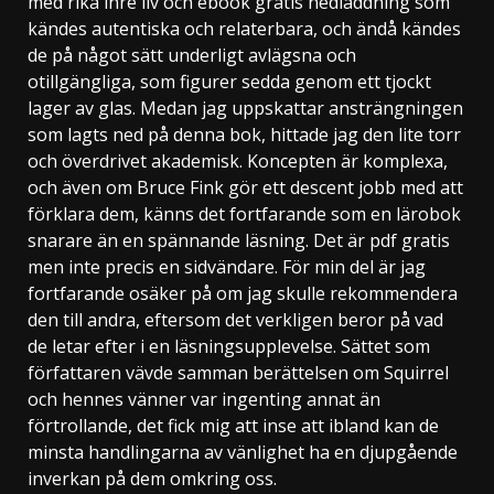
med rika inre liv och ebook gratis nedladdning som
kändes autentiska och relaterbara, och ändå kändes
de på något sätt underligt avlägsna och
otillgängliga, som figurer sedda genom ett tjockt
lager av glas. Medan jag uppskattar ansträngningen
som lagts ned på denna bok, hittade jag den lite torr
och överdrivet akademisk. Koncepten är komplexa,
och även om Bruce Fink gör ett descent jobb med att
förklara dem, känns det fortfarande som en lärobok
snarare än en spännande läsning. Det är pdf gratis
men inte precis en sidvändare. För min del är jag
fortfarande osäker på om jag skulle rekommendera
den till andra, eftersom det verkligen beror på vad
de letar efter i en läsningsupplevelse. Sättet som
författaren vävde samman berättelsen om Squirrel
och hennes vänner var ingenting annat än
förtrollande, det fick mig att inse att ibland kan de
minsta handlingarna av vänlighet ha en djupgående
inverkan på dem omkring oss.