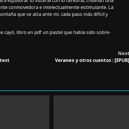
ra equilibrar lo visceral con lo cerebral, creando una
ente conmovedora e intelectualmente estimulante. La
taña que se alza ante mí, cada paso más difícil y
e cayó, libro en pdf un pastel que había sido sobre-
Nex
atest
Veraneo y otros cuentos : [EPUB