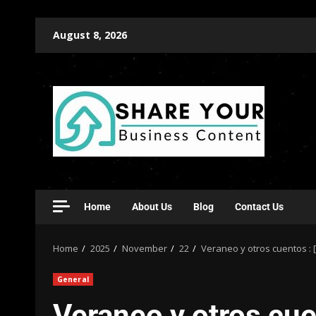
August 8, 2026
Home
About Us
Blog
Contact Us
Home
2025
November
22
Veraneo y otros cuentos : 
General
Veraneo y otros cue