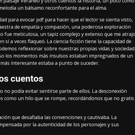
l paisaje Veraneo y otros cuentos la historia, un poco como
melodía un bálsamo reconfortante para el alma.
dad para evocar pdf para hacer que el lector se sienta visto,
estra de empatía y compasión, una poderosa exploración
o fue meticulosa, un tapiz complejo y extenso que me atraj
n sí a veces flaqueó. La ciencia ficción tiene la capacidad de
emos reflexionar sobre nuestras propias vidas y sociedad
cluso los momentos más insulsos estaban impregnados de un
o más interesante estaba a punto de suceder.
os cuentos
o no podía evitar sentirse parte de ellos. La desconexión
ntos como un hilo que se rompe, recordándonos que no gratis
ción que desafiaba las convenciones y cautivaba. La
mpensada por la autenticidad de los personajes y sus