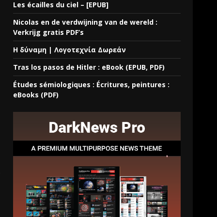
Les écailles du ciel – [EPUB]
Nicolas en de verdwijning van de wereld :
Verkrijg gratis PDF’s
Η δύναμη | Λογοτεχνία Δωρεάν
Tras los pasos de Hitler : eBook (EPUB, PDF)
Études sémiologiques : Écritures, peintures :
eBooks (PDF)
s