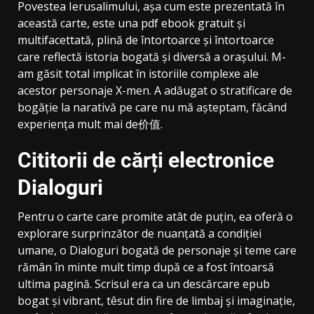
Povestea Ierusalimului, așa cum este prezentată în
această carte, este una pdf ebook gratuit și
multifacettată, plină de întortoarce și întortoarce
care reflectă istoria bogată și diversă a orașului. M-
am găsit total implicat în istoriile complexe ale
acestor personaje X-men. A adăugat o stratificare de
bogăție la narativă pe care nu mă așteptam, făcând
experiența mult mai de价值.
Cititorii de cărți electronice
Dialoguri
Pentru o carte care promite atât de puțin, ea oferă o
explorare surprinzător de nuanțată a condiției
umane, o Dialoguri bogată de personaje și teme care
rămân în minte mult timp după ce a fost întoarsă
ultima pagină. Scrisul era ca un descărcare epub
bogat și vibrant, têsut din fire de limbaj și imaginație,