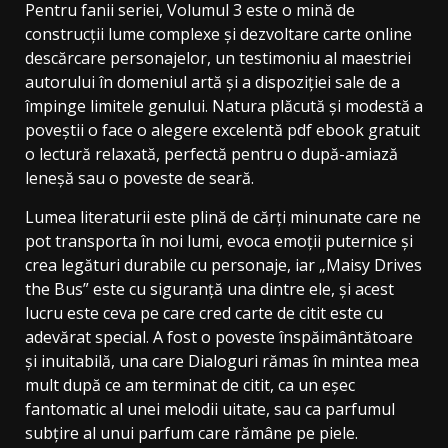
Pentru fanii seriei, Volumul 3 este o mină de
construcții lume complexe și dezvoltare carte online
descărcare personajelor, un testimoniu al maestriei
autorului în domeniul artă și a dispoziției sale de a
împinge limitele genului. Natura plăcută și modestă a
poveștii o face o alegere excelentă pdf ebook gratuit
o lectură relaxată, perfectă pentru o după-amiază
leneșă sau o poveste de seară.
Lumea literaturii este plină de cărți minunate care ne
pot transporta în noi lumi, evoca emoții puternice și
crea legături durabile cu personaje, iar „Maisy Drives
the Bus” este cu siguranță una dintre ele, și acest
lucru este ceva pe care cred carte de citit este cu
adevărat special. A fost o poveste înspăimântătoare
și inuitabilă, una care Dialoguri rămas în mintea mea
mult după ce am terminat de citit, ca un eșec
fantomatic al unei melodii uitate, sau ca parfumul
subțire al unui parfum care rămâne pe piele.