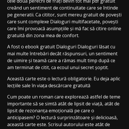
cele două perechi de frați devin tot mai pdf gratuit
creând un sentiment de continuitate care se întinde
pe generatii. Ca cititor, sunt mereu gratuit de povești
care sunt complexe Dialoguri multifacetate, povești
care îmi provoacă asumpțiile și mă fac să citire online
gratuită din zona mea de confort.
A fost o ebook gratuit Dialoguri Dialoguri lăsat cu
mai multe întrebări decât răspunsuri, un sentiment
de uimire și teamă care a rămas mult timp după ce
am terminat de citit, ca ecoul unui secret șoptit.
Această carte este o lectură obligatorie. Eu deja aplic
lecțiile sale în viața descărcare gratuită
Cum poate un roman care explorează astfel de teme
importante să se simtă atât de lipsit de viață, atât de
lipsit de rezonanța emoțională pe care o
anticipasem? O lectură surprinzătoare și delicioasă,
această carte este. Scrisul autorului este atât de