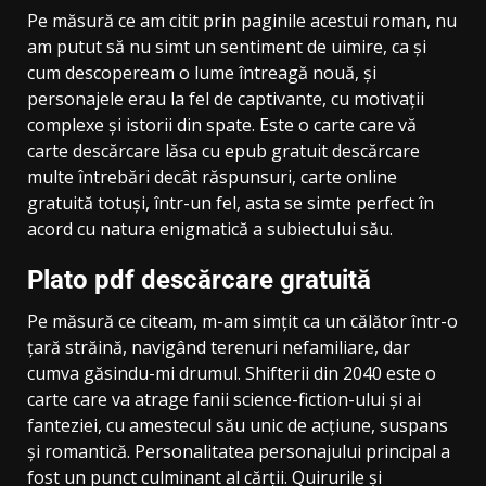
Pe măsură ce am citit prin paginile acestui roman, nu
am putut să nu simt un sentiment de uimire, ca și
cum descopeream o lume întreagă nouă, și
personajele erau la fel de captivante, cu motivații
complexe și istorii din spate. Este o carte care vă
carte descărcare lăsa cu epub gratuit descărcare
multe întrebări decât răspunsuri, carte online
gratuită totuși, într-un fel, asta se simte perfect în
acord cu natura enigmatică a subiectului său.
Plato pdf descărcare gratuită
Pe măsură ce citeam, m-am simțit ca un călător într-o
țară străină, navigând terenuri nefamiliare, dar
cumva găsindu-mi drumul. Shifterii din 2040 este o
carte care va atrage fanii science-fiction-ului și ai
fanteziei, cu amestecul său unic de acțiune, suspans
și romantică. Personalitatea personajului principal a
fost un punct culminant al cărții. Quirurile și