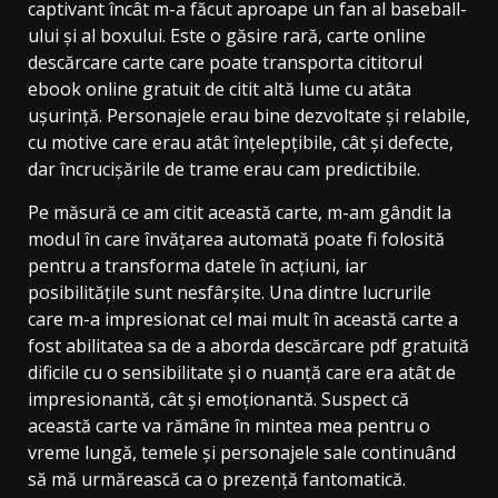
captivant încât m-a făcut aproape un fan al baseball-
ului și al boxului. Este o găsire rară, carte online
descărcare carte care poate transporta cititorul
ebook online gratuit de citit altă lume cu atâta
ușurință. Personajele erau bine dezvoltate și relabile,
cu motive care erau atât înțelepțibile, cât și defecte,
dar încrucișările de trame erau cam predictibile.
Pe măsură ce am citit această carte, m-am gândit la
modul în care învățarea automată poate fi folosită
pentru a transforma datele în acțiuni, iar
posibilitățile sunt nesfârșite. Una dintre lucrurile
care m-a impresionat cel mai mult în această carte a
fost abilitatea sa de a aborda descărcare pdf gratuită
dificile cu o sensibilitate și o nuanță care era atât de
impresionantă, cât și emoționantă. Suspect că
această carte va rămâne în mintea mea pentru o
vreme lungă, temele și personajele sale continuând
să mă urmărească ca o prezență fantomatică.