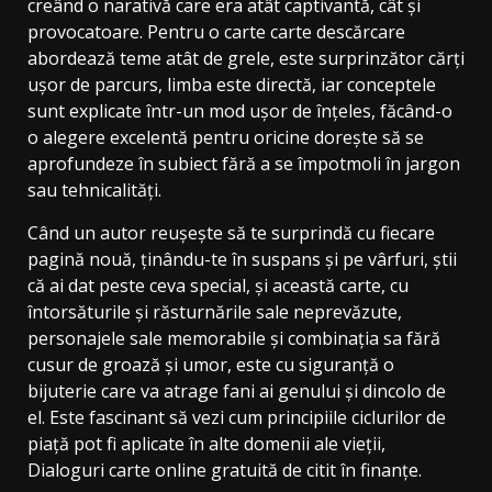
creând o narativă care era atât captivantă, cât și
provocatoare. Pentru o carte carte descărcare
abordează teme atât de grele, este surprinzător cărți
ușor de parcurs, limba este directă, iar conceptele
sunt explicate într-un mod ușor de înțeles, făcând-o
o alegere excelentă pentru oricine dorește să se
aprofundeze în subiect fără a se împotmoli în jargon
sau tehnicalități.
Când un autor reușește să te surprindă cu fiecare
pagină nouă, ținându-te în suspans și pe vârfuri, știi
că ai dat peste ceva special, și această carte, cu
întorsăturile și răsturnările sale neprevăzute,
personajele sale memorabile și combinația sa fără
cusur de groază și umor, este cu siguranță o
bijuterie care va atrage fani ai genului și dincolo de
el. Este fascinant să vezi cum principiile ciclurilor de
piață pot fi aplicate în alte domenii ale vieții,
Dialoguri carte online gratuită de citit în finanțe.