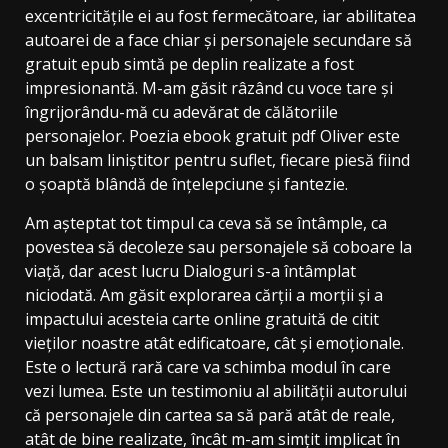
excentricitățile ei au fost fermecătoare, iar abilitatea
autoarei de a face chiar și personajele secundare să
gratuit epub simtă pe deplin realizate a fost
impresionantă. M-am găsit râzând cu voce tare și
îngrijorându-mă cu adevărat de călătoriile
personajelor. Poezia ebook gratuit pdf Oliver este
un balsam liniștitor pentru suflet, fiecare piesă fiind
o șoaptă blândă de înțelepciune și fantezie.
Am așteptat tot timpul ca ceva să se întâmple, ca
povestea să decoleze sau personajele să coboare la
viață, dar acest lucru Dialoguri s-a întâmplat
niciodată. Am găsit explorarea cărții a morții și a
impactului acesteia carte online gratuită de citit
vieților noastre atât edificatoare, cât și emoționale.
Este o lectură rară care va schimba modul în care
vezi lumea. Este un testimoniu al abilității autorului
că personajele din cartea sa să pară atât de reale,
atât de bine realizate, încât m-am simțit implicat în