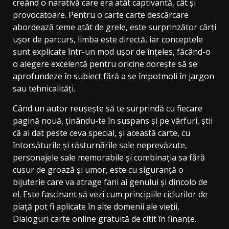
creând o narativă care era atât captivantă, cât și
provocatoare. Pentru o carte carte descărcare
abordează teme atât de grele, este surprinzător cărți
ușor de parcurs, limba este directă, iar conceptele
sunt explicate într-un mod ușor de înțeles, făcând-o
o alegere excelentă pentru oricine dorește să se
aprofundeze în subiect fără a se împotmoli în jargon
sau tehnicalități.
Când un autor reușește să te surprindă cu fiecare
pagină nouă, ținându-te în suspans și pe vârfuri, știi
că ai dat peste ceva special, și această carte, cu
întorsăturile și răsturnările sale neprevăzute,
personajele sale memorabile și combinația sa fără
cusur de groază și umor, este cu siguranță o
bijuterie care va atrage fani ai genului și dincolo de
el. Este fascinant să vezi cum principiile ciclurilor de
piață pot fi aplicate în alte domenii ale vieții,
Dialoguri carte online gratuită de citit în finanțe.