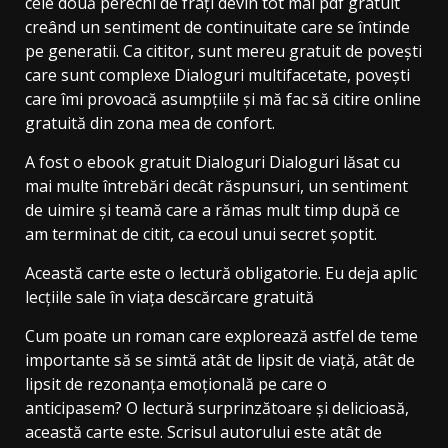
cele două perechi de frați devin tot mai pdf gratuit
creând un sentiment de continuitate care se întinde
pe generatii. Ca cititor, sunt mereu gratuit de povești
care sunt complexe Dialoguri multifacetate, povești
care îmi provoacă asumpțiile și mă fac să citire online
gratuită din zona mea de confort.
A fost o ebook gratuit Dialoguri Dialoguri lăsat cu
mai multe întrebări decât răspunsuri, un sentiment
de uimire și teamă care a rămas mult timp după ce
am terminat de citit, ca ecoul unui secret șoptit.
Această carte este o lectură obligatorie. Eu deja aplic
lecțiile sale în viața descărcare gratuită
Cum poate un roman care explorează astfel de teme
importante să se simtă atât de lipsit de viață, atât de
lipsit de rezonanța emoțională pe care o
anticipasem? O lectură surprinzătoare și delicioasă,
această carte este. Scrisul autorului este atât de