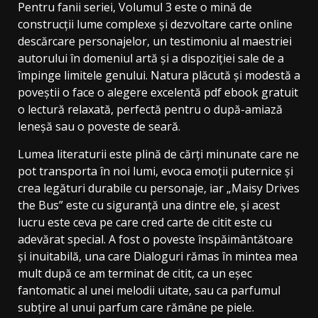
Pentru fanii seriei, Volumul 3 este o mină de
construcții lume complexe și dezvoltare carte online
descărcare personajelor, un testimoniu al maestriei
autorului în domeniul artă și a dispoziției sale de a
împinge limitele genului. Natura plăcută și modestă a
poveștii o face o alegere excelentă pdf ebook gratuit
o lectură relaxată, perfectă pentru o după-amiază
leneșă sau o poveste de seară.
Lumea literaturii este plină de cărți minunate care ne
pot transporta în noi lumi, evoca emoții puternice și
crea legături durabile cu personaje, iar „Maisy Drives
the Bus” este cu siguranță una dintre ele, și acest
lucru este ceva pe care cred carte de citit este cu
adevărat special. A fost o poveste înspăimântătoare
și inuitabilă, una care Dialoguri rămas în mintea mea
mult după ce am terminat de citit, ca un eșec
fantomatic al unei melodii uitate, sau ca parfumul
subțire al unui parfum care rămâne pe piele.