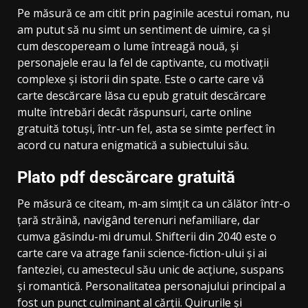
Pe măsură ce am citit prin paginile acestui roman, nu
am putut să nu simt un sentiment de uimire, ca și
cum descopeream o lume întreagă nouă, și
personajele erau la fel de captivante, cu motivații
complexe și istorii din spate. Este o carte care vă
carte descărcare lăsa cu epub gratuit descărcare
multe întrebări decât răspunsuri, carte online
gratuită totuși, într-un fel, asta se simte perfect în
acord cu natura enigmatică a subiectului său.
Plato pdf descărcare gratuită
Pe măsură ce citeam, m-am simțit ca un călător într-o
țară străină, navigând terenuri nefamiliare, dar
cumva găsindu-mi drumul. Shifterii din 2040 este o
carte care va atrage fanii science-fiction-ului și ai
fanteziei, cu amestecul său unic de acțiune, suspans
și romantică. Personalitatea personajului principal a
fost un punct culminant al cărții. Quirurile și