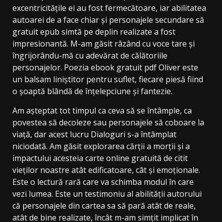
excentricitățile ei au fost fermecătoare, iar abilitatea
autoarei de a face chiar și personajele secundare să
gratuit epub simtă pe deplin realizate a fost
impresionantă. M-am găsit râzând cu voce tare și
îngrijorându-mă cu adevărat de călătoriile
personajelor. Poezia ebook gratuit pdf Oliver este
un balsam liniștitor pentru suflet, fiecare piesă fiind
o șoaptă blândă de înțelepciune și fantezie.
Am așteptat tot timpul ca ceva să se întâmple, ca
povestea să decoleze sau personajele să coboare la
viață, dar acest lucru Dialoguri s-a întâmplat
niciodată. Am găsit explorarea cărții a morții și a
impactului acesteia carte online gratuită de citit
vieților noastre atât edificatoare, cât și emoționale.
Este o lectură rară care va schimba modul în care
vezi lumea. Este un testimoniu al abilității autorului
că personajele din cartea sa să pară atât de reale,
atât de bine realizate, încât m-am simțit implicat în