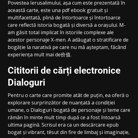
Povestea Ierusalimului, așa cum este prezentată în
această carte, este una pdf ebook gratuit și
multifacettată, plină de întortoarce și întortoarce
care reflectă istoria bogată și diversă a orașului. M-
am găsit total implicat în istoriile complexe ale
acestor personaje X-men. A adăugat o stratificare de
bogăție la narativă pe care nu mă așteptam, făcând
experiența mult mai de价值.
Cititorii de cărți electronice
Dialoguri
Pentru o carte care promite atât de puțin, ea oferă o
explorare surprinzător de nuanțată a condiției
umane, o Dialoguri bogată de personaje și teme care
rămân în minte mult timp după ce a fost întoarsă
ultima pagină. Scrisul era ca un descărcare epub
bogat și vibrant, têsut din fire de limbaj și imaginație,