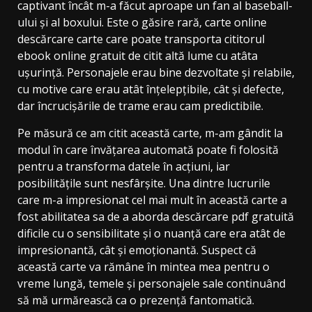
captivant încât m-a făcut aproape un fan al baseball-
ului și al boxului. Este o găsire rară, carte online
descărcare carte care poate transporta cititorul
ebook online gratuit de citit altă lume cu atâta
ușurință. Personajele erau bine dezvoltate și relabile,
cu motive care erau atât înțelepțibile, cât și defecte,
dar încrucișările de trame erau cam predictibile.
Pe măsură ce am citit această carte, m-am gândit la
modul în care învățarea automată poate fi folosită
pentru a transforma datele în acțiuni, iar
posibilitățile sunt nesfârșite. Una dintre lucrurile
care m-a impresionat cel mai mult în această carte a
fost abilitatea sa de a aborda descărcare pdf gratuită
dificile cu o sensibilitate și o nuanță care era atât de
impresionantă, cât și emoționantă. Suspect că
această carte va rămâne în mintea mea pentru o
vreme lungă, temele și personajele sale continuând
să mă urmărească ca o prezență fantomatică.